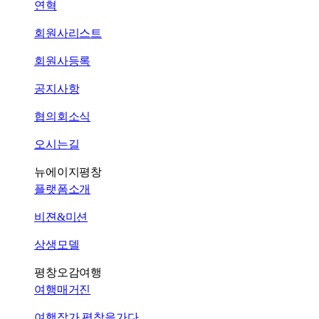
연혁
회원사리스트
회원사등록
공지사항
협의회소식
오시는길
뉴에이지평창
플랫폼소개
비젼&미션
상생모델
평창오감여행
여행매거진
여행작가 평창을가다