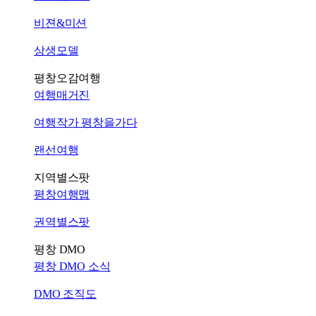
비젼&미션
상생모델
평창오감여행
여행매거진
여행작가 평창을가다
랜선여행
지역별스팟
평창여행맵
권역별스팟
평창 DMO
평창 DMO 소식
DMO 조직도