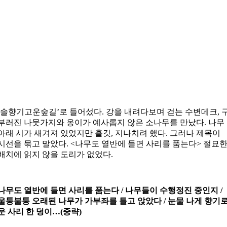
‘솔향기고운숲길’로 들어섰다. 강을 내려다보며 걷는 수변데크, 
부러진 나뭇가지와 옹이가 예사롭지 않은 소나무를 만났다. 나무
아래 시가 새겨져 있었지만 흘깃, 지나치려 했다. 그러나 제목이
시선을 묶고 말았다. <나무도 열반에 들면 사리를 품는다> 절묘
배치에 읽지 않을 도리가 없었다.
나무도 열반에 들면 사리를 품는다 / 나무들이 수행정진 중인지 /
울퉁불퉁 오래된 나무가 가부좌를 틀고 앉았다 / 눈물 나게 향기
운 사리 한 덩이…(중략)