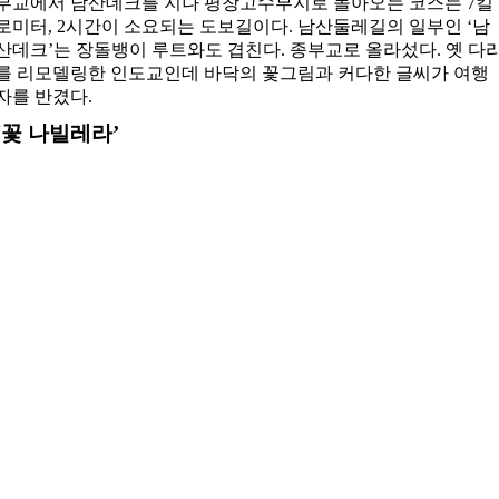
부교에서 남산데크를 지나 평창고수부지로 돌아오는 코스는 7킬
로미터, 2시간이 소요되는 도보길이다. 남산둘레길의 일부인 ‘남
산데크’는 장돌뱅이 루트와도 겹친다. 종부교로 올라섰다. 옛 다
를 리모델링한 인도교인데 바닥의 꽃그림과 커다한 글씨가 여행
자를 반겼다.
‘꽃 나빌레라’