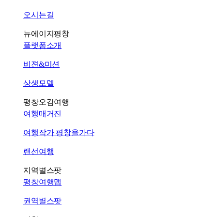
오시는길
뉴에이지평창
플랫폼소개
비젼&미션
상생모델
평창오감여행
여행매거진
여행작가 평창을가다
랜선여행
지역별스팟
평창여행맵
권역별스팟