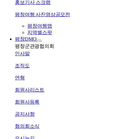
홍보기사 스크랩
평창여행 사진영상공모전
평창여행맵
지역별스팟
평창DMO
평창군관광협의회
인사말
조직도
연혁
회원사리스트
회원사등록
공지사항
협의회소식
오시는길