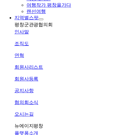
여행작가 평창을가다
랜선여행
지역별스팟
평창군관광협의회
인사말
조직도
연혁
회원사리스트
회원사등록
공지사항
협의회소식
오시는길
뉴에이지평창
플랫폼소개