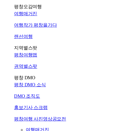
평창오감여행
여행매거진
여행작가 평창을가다
랜선여행
지역별스팟
평창여행맵
권역별스팟
평창 DMO
평창 DMO 소식
DMO 조직도
홍보기사 스크랩
평창여행 사진영상공모전
여행매거진