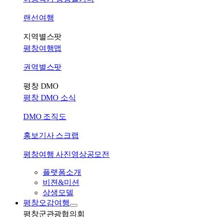
랜선여행
지역별스팟
평창여행맵
권역별스팟
평창 DMO
평창 DMO 소식
DMO 조직도
홍보기사 스크랩
평창여행 사진영상공모전
플랫폼소개
비젼&미션
상생모델
평창오감여행
평창군관광협의회