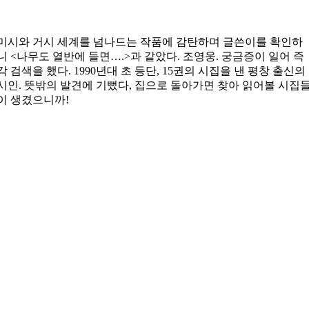
미시와 거시 세계를 넘나드는 작품에 감탄하며 글쓴이를 확인하
니 <나무도 열반에 들면….>과 같았다. 조영웅. 궁금증이 일어 즉
각 검색을 했다. 1990년대 초 등단, 15권의 시집을 낸 평창 출신의
시인. 뜻밖의 발견에 기뻤다, 집으로 돌아가면 찾아 읽어볼 시집
이 생겼으니까!