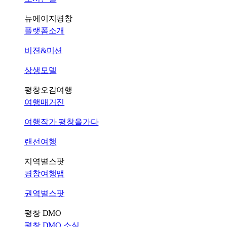
뉴에이지평창
플랫폼소개
비젼&미션
상생모델
평창오감여행
여행매거진
여행작가 평창을가다
랜선여행
지역별스팟
평창여행맵
권역별스팟
평창 DMO
평창 DMO 소식