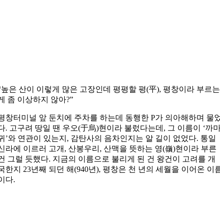
“높은 산이 이렇게 많은 고장인데 평평할 평(平), 평창이라 부르는
게 좀 이상하지 않아?”
평창터미널 앞 둔치에 주차를 하는데 동행한 P가 의아해하며 물
다. 고구려 땅일 땐 우오(于烏)현이라 불렀다는데, 그 이름이 ‘까
귀’와 연관이 있는지, 감탄사의 음차인지는 알 길이 없었다. 통일
신라에 이르러 고개, 산봉우리, 산맥을 뜻하는 영(嶺)현이라 부른
건 그럴 듯했다. 지금의 이름으로 불리게 된 건 왕건이 고려를 개
국한지 23년째 되던 해(940년), 평창은 천 년의 세월을 이어온 이
이다.