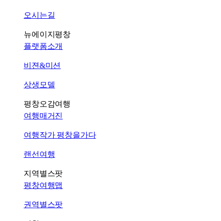
오시는길
뉴에이지평창
플랫폼소개
비젼&미션
상생모델
평창오감여행
여행매거진
여행작가 평창을가다
랜선여행
지역별스팟
평창여행맵
권역별스팟