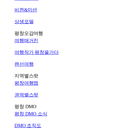
비젼&미션
상생모델
평창오감여행
여행매거진
여행작가 평창을가다
랜선여행
지역별스팟
평창여행맵
권역별스팟
평창 DMO
평창 DMO 소식
DMO 조직도