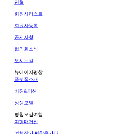
연혁
회원사리스트
회원사등록
공지사항
협의회소식
오시는길
뉴에이지평창
플랫폼소개
비젼&미션
상생모델
평창오감여행
여행매거진
여행작가 평창을가다