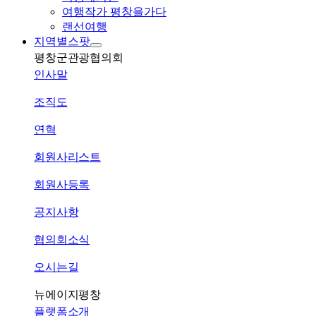
여행작가 평창을가다
랜선여행
지역별스팟
평창군관광협의회
인사말
조직도
연혁
회원사리스트
회원사등록
공지사항
협의회소식
오시는길
뉴에이지평창
플랫폼소개