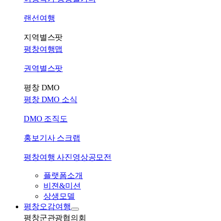
랜선여행
지역별스팟
평창여행맵
권역별스팟
평창 DMO
평창 DMO 소식
DMO 조직도
홍보기사 스크랩
평창여행 사진영상공모전
플랫폼소개
비젼&미션
상생모델
평창오감여행
평창군관광협의회