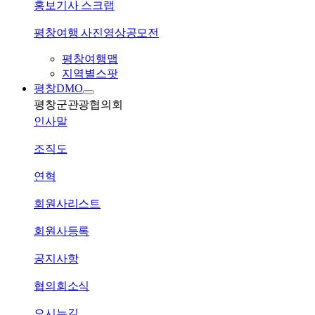
홍보기사 스크랩
평창여행 사진영상공모전
평창여행맵
지역별스팟
평창DMO
평창군관광협의회
인사말
조직도
연혁
회원사리스트
회원사등록
공지사항
협의회소식
오시는길