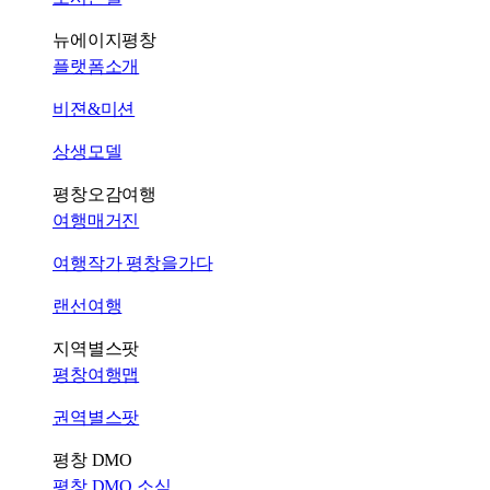
뉴에이지평창
플랫폼소개
비젼&미션
상생모델
평창오감여행
여행매거진
여행작가 평창을가다
랜선여행
지역별스팟
평창여행맵
권역별스팟
평창 DMO
평창 DMO 소식