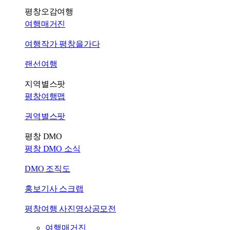
평창오감여행
여행매거진
여행작가 평창을가다
랜선여행
지역별스팟
평창여행맵
권역별스팟
평창 DMO
평창 DMO 소식
DMO 조직도
홍보기사 스크랩
평창여행 사진영상공모전
여행매거진