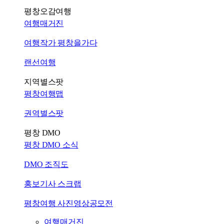
평창오감여행
여행매거진
여행작가 평창을가다
랜선여행
지역별스팟
평창여행맵
권역별스팟
평창 DMO
평창 DMO 소식
DMO 조직도
홍보기사 스크랩
평창여행 사진영상공모전
여행매거진