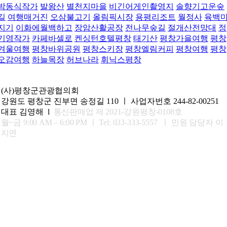
박동식작가
발왕산
별천지마을
비긴어게인촬영지
솔향기고운숲
길
여행매거진
오삼불고기
올림픽시장
용평리조트
월정사
육백
지기
이화에월백하고
장암산활공장
전나무숲길
절개산전망대
정
기영작가
카페바셀로
켄싱턴호텔평창
태기산
평창가을여행
평창
겨울여행
평창바위공원
평창스키장
평창엘림커피
평창여행
평창
오감여행
하늘목장
허브나라
휘닉스평창
(사)평창군관광협의회
강원도 평창군 진부면 송정길 110 ㅣ 사업자번호 244-82-00251
대표 김영해 l
통신판매업 제 2021-강원평창-0108호
월~금 9:00 AM – 6:00 PM ㅣ
Tel: 033-333-5557 ㅣ 민원 담당자 이
지연