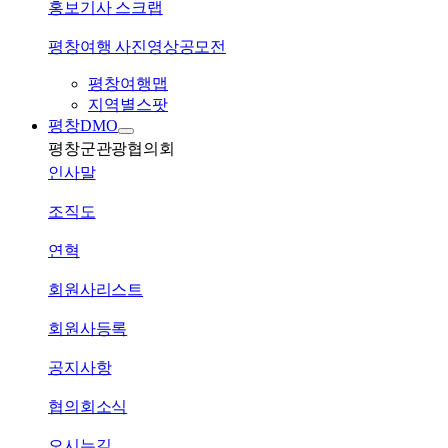
홍보기사 스크랩
평창여행 사진영상공모전
평창여행맵
지역별스팟
평창DMO
평창군관광협의회
인사말
조직도
연혁
회원사리스트
회원사등록
공지사항
협의회소식
오시는길