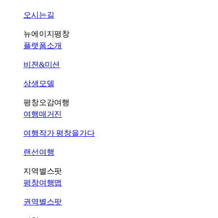
오시는길
뉴에이지평창
플랫폼소개
비젼&미션
상생모델
평창오감여행
여행매거진
여행작가 평창을가다
랜선여행
지역별스팟
평창여행맵
권역별스팟