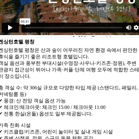
켄싱턴호텔 평창
켄싱턴호텔 평창은 산과 숲이 어우러진 자연 환경 속에서 편안한
휴식을 즐기기 좋은 리조트형 호텔입니다.
객실 옵션과 풍부한 부대시설(수영장·사우나·키즈존·정원), 주변
관광지 접근성이 뛰어나 가족·커플·단체 여행 모두에 적합한 스
이 장소입니다.
총 객실 수: 약 306실 규모로 다양한 타입 제공 (스탠다드, 패밀리,
커넥팅룸 등)
✔ 풍경: 산 전망 객실 옵션 가능
✔ 체크인/체크아웃: 체크인 15:00 / 체크아웃 11:00
✔ 전통 한실(온돌) 옵션도 일부 제공됩니다.
가족 친화 시설
✔ 키즈클럽/키즈존, 어린이 놀이터 및 실내 게임 시설
✔ 주변 산책로, 정원, 소규모 동물 체험 공간