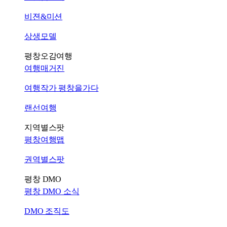
비젼&미션
상생모델
평창오감여행
여행매거진
여행작가 평창을가다
랜선여행
지역별스팟
평창여행맵
권역별스팟
평창 DMO
평창 DMO 소식
DMO 조직도