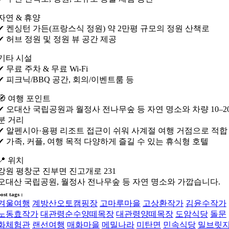
자연 & 휴양
✔ 켄싱턴 가든(프랑스식 정원) 약 2만평 규모의 정원 산책로
✔ 허브 정원 및 정원 뷰 공간 제공
기타 시설
✔ 무료 주차 & 무료 Wi-Fi
✔ 피크닉/BBQ 공간, 회의/이벤트룸 등
🧭 여행 포인트
✔ 오대산 국립공원과 월정사 전나무숲 등 자연 명소와 차량 10–2
분 거리
✔ 알펜시아·용평 리조트 접근이 쉬워 사계절 여행 거점으로 적합
✔ 가족, 커플, 여행 목적 다양하게 즐길 수 있는 휴식형 호텔
📍 위치
강원 평창군 진부면 진고개로 231
오대산 국립공원, 월정사 전나무숲 등 자연 명소와 가깝습니다.
ost tags :
겨울여행
계방산오토캠핑장
고마루마을
고상환작가
김윤수작가
노동효작가
대관령순수양떼목장
대관령양떼목장
도암식당
돌문
화체험관
랜선여행
매화마을
메밀나라
미탄면
민속식당
밀브릿