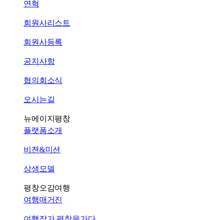
연혁
회원사리스트
회원사등록
공지사항
협의회소식
오시는길
뉴에이지평창
플랫폼소개
비젼&미션
상생모델
평창오감여행
여행매거진
여행작가 평창을가다