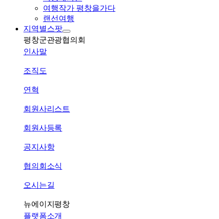
여행작가 평창을가다
랜선여행
지역별스팟
평창군관광협의회
인사말
조직도
연혁
회원사리스트
회원사등록
공지사항
협의회소식
오시는길
뉴에이지평창
플랫폼소개