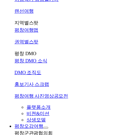
랜선여행
지역별스팟
평창여행맵
권역별스팟
평창 DMO
평창 DMO 소식
DMO 조직도
홍보기사 스크랩
평창여행 사진영상공모전
플랫폼소개
비젼&미션
상생모델
평창오감여행
평창군관광협의회