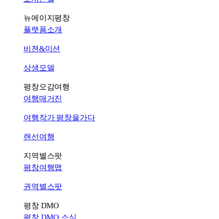
뉴에이지평창
플랫폼소개
비젼&미션
상생모델
평창오감여행
여행매거진
여행작가 평창을가다
랜선여행
지역별스팟
평창여행맵
권역별스팟
평창 DMO
평창 DMO 소식