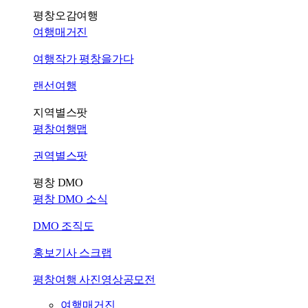
평창오감여행
여행매거진
여행작가 평창을가다
랜선여행
지역별스팟
평창여행맵
권역별스팟
평창 DMO
평창 DMO 소식
DMO 조직도
홍보기사 스크랩
평창여행 사진영상공모전
여행매거진