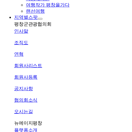
여행작가 평창을가다
랜선여행
지역별스팟
평창군관광협의회
인사말
조직도
연혁
회원사리스트
회원사등록
공지사항
협의회소식
오시는길
뉴에이지평창
플랫폼소개