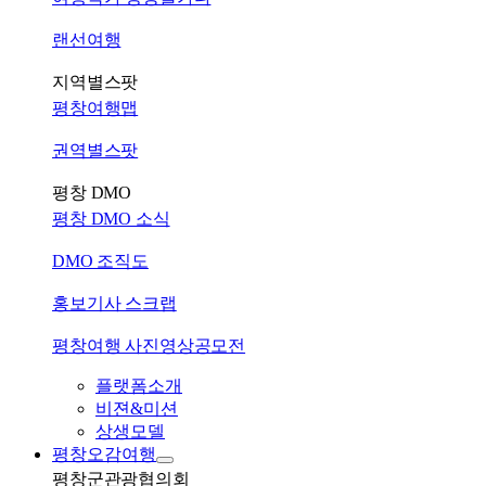
랜선여행
지역별스팟
평창여행맵
권역별스팟
평창 DMO
평창 DMO 소식
DMO 조직도
홍보기사 스크랩
평창여행 사진영상공모전
플랫폼소개
비젼&미션
상생모델
평창오감여행
평창군관광협의회