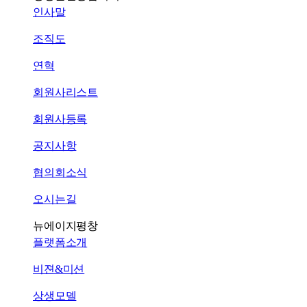
인사말
조직도
연혁
회원사리스트
회원사등록
공지사항
협의회소식
오시는길
뉴에이지평창
플랫폼소개
비젼&미션
상생모델