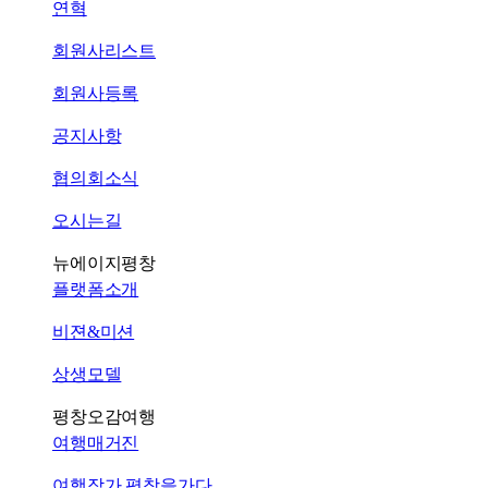
연혁
회원사리스트
회원사등록
공지사항
협의회소식
오시는길
뉴에이지평창
플랫폼소개
비젼&미션
상생모델
평창오감여행
여행매거진
여행작가 평창을가다