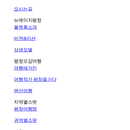
오시는길
뉴에이지평창
플랫폼소개
비젼&미션
상생모델
평창오감여행
여행매거진
여행작가 평창을가다
랜선여행
지역별스팟
평창여행맵
권역별스팟