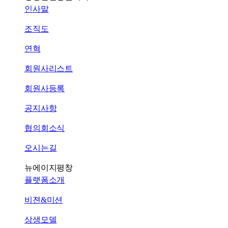
인사말
조직도
연혁
회원사리스트
회원사등록
공지사항
협의회소식
오시는길
뉴에이지평창
플랫폼소개
비젼&미션
상생모델