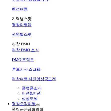
랜선여행
지역별스팟
평창여행맵
권역별스팟
평창 DMO
평창 DMO 소식
DMO 조직도
홍보기사 스크랩
평창여행 사진영상공모전
플랫폼소개
비젼&미션
상생모델
평창오감여행
평창군관광협의회