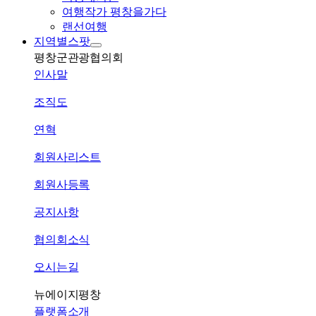
여행작가 평창을가다
랜선여행
지역별스팟
평창군관광협의회
인사말
조직도
연혁
회원사리스트
회원사등록
공지사항
협의회소식
오시는길
뉴에이지평창
플랫폼소개