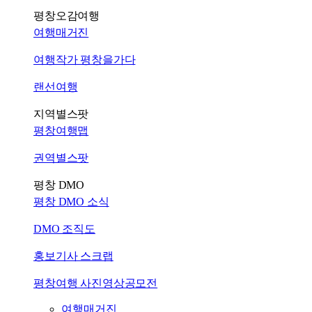
평창오감여행
여행매거진
여행작가 평창을가다
랜선여행
지역별스팟
평창여행맵
권역별스팟
평창 DMO
평창 DMO 소식
DMO 조직도
홍보기사 스크랩
평창여행 사진영상공모전
여행매거진