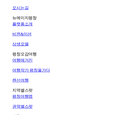
오시는길
뉴에이지평창
플랫폼소개
비젼&미션
상생모델
평창오감여행
여행매거진
여행작가 평창을가다
랜선여행
지역별스팟
평창여행맵
권역별스팟