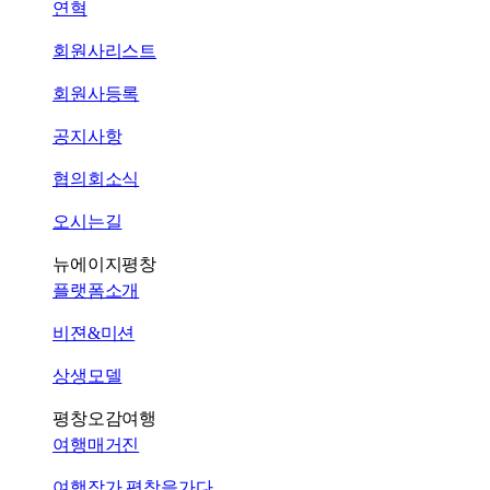
연혁
회원사리스트
회원사등록
공지사항
협의회소식
오시는길
뉴에이지평창
플랫폼소개
비젼&미션
상생모델
평창오감여행
여행매거진
여행작가 평창을가다