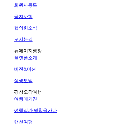
회원사등록
공지사항
협의회소식
오시는길
뉴에이지평창
플랫폼소개
비젼&미션
상생모델
평창오감여행
여행매거진
여행작가 평창을가다
랜선여행