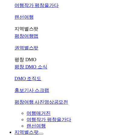
여행작가 평창을가다
랜선여행
지역별스팟
평창여행맵
권역별스팟
평창 DMO
평창 DMO 소식
DMO 조직도
홍보기사 스크랩
평창여행 사진영상공모전
여행매거진
여행작가 평창을가다
랜선여행
지역별스팟