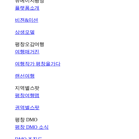
뉴에이지평창
플랫폼소개
비젼&미션
상생모델
평창오감여행
여행매거진
여행작가 평창을가다
랜선여행
지역별스팟
평창여행맵
권역별스팟
평창 DMO
평창 DMO 소식