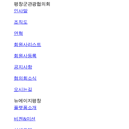
평창군관광협의회
인사말
조직도
연혁
회원사리스트
회원사등록
공지사항
협의회소식
오시는길
뉴에이지평창
플랫폼소개
비젼&미션