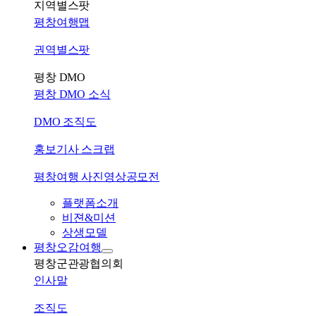
지역별스팟
평창여행맵
권역별스팟
평창 DMO
평창 DMO 소식
DMO 조직도
홍보기사 스크랩
평창여행 사진영상공모전
플랫폼소개
비젼&미션
상생모델
평창오감여행
평창군관광협의회
인사말
조직도