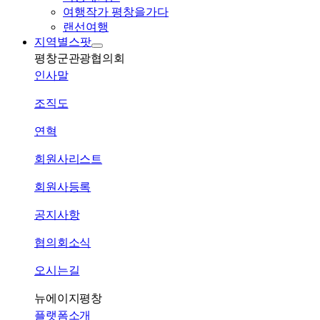
여행작가 평창을가다
랜선여행
지역별스팟
평창군관광협의회
인사말
조직도
연혁
회원사리스트
회원사등록
공지사항
협의회소식
오시는길
뉴에이지평창
플랫폼소개