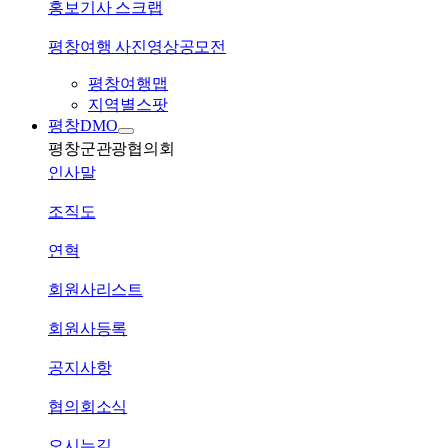
홍보기사 스크랩
평창여행 사진영상공모전
평창여행맵
지역별스팟
평창DMO
평창군관광협의회
인사말
조직도
연혁
회원사리스트
회원사등록
공지사항
협의회소식
오시는길