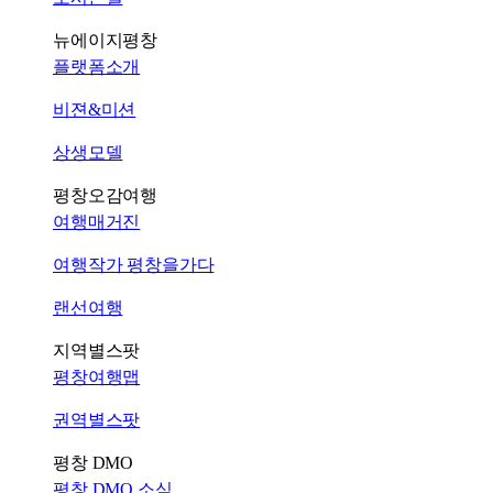
뉴에이지평창
플랫폼소개
비젼&미션
상생모델
평창오감여행
여행매거진
여행작가 평창을가다
랜선여행
지역별스팟
평창여행맵
권역별스팟
평창 DMO
평창 DMO 소식