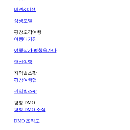
비젼&미션
상생모델
평창오감여행
여행매거진
여행작가 평창을가다
랜선여행
지역별스팟
평창여행맵
권역별스팟
평창 DMO
평창 DMO 소식
DMO 조직도