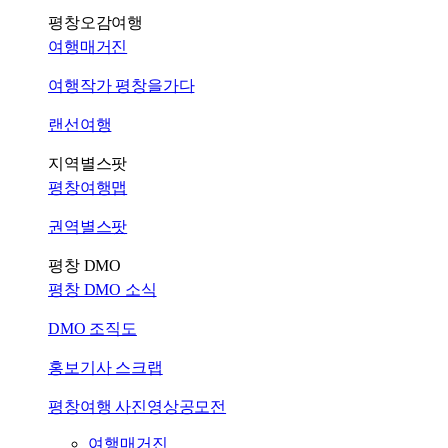
평창오감여행
여행매거진
여행작가 평창을가다
랜선여행
지역별스팟
평창여행맵
권역별스팟
평창 DMO
평창 DMO 소식
DMO 조직도
홍보기사 스크랩
평창여행 사진영상공모전
여행매거진