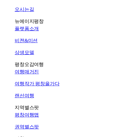
오시는길
뉴에이지평창
플랫폼소개
비젼&미션
상생모델
평창오감여행
여행매거진
여행작가 평창을가다
랜선여행
지역별스팟
평창여행맵
권역별스팟