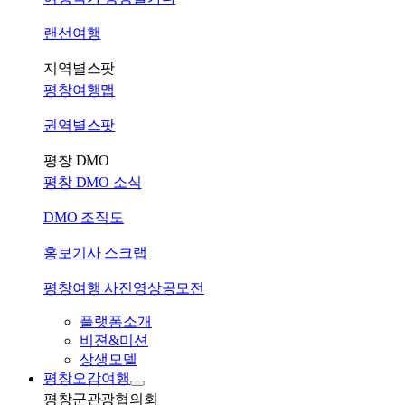
랜선여행
지역별스팟
평창여행맵
권역별스팟
평창 DMO
평창 DMO 소식
DMO 조직도
홍보기사 스크랩
평창여행 사진영상공모전
플랫폼소개
비젼&미션
상생모델
평창오감여행
평창군관광협의회