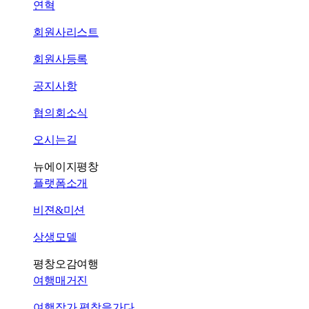
연혁
회원사리스트
회원사등록
공지사항
협의회소식
오시는길
뉴에이지평창
플랫폼소개
비젼&미션
상생모델
평창오감여행
여행매거진
여행작가 평창을가다