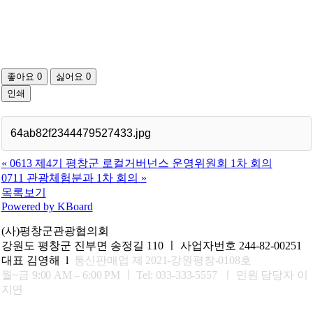
좋아요
0
싫어요
0
인쇄
64ab82f2344479527433.jpg
«
0613 제4기 평창군 로컬거버넌스 운영위원회 1차 회의
0711 관광체험분과 1차 회의
»
목록보기
Powered by KBoard
(사)평창군관광협의회
강원도 평창군 진부면 송정길 110 ㅣ 사업자번호 244-82-00251
대표 김영해 l
통신판매업 제 2021-강원평창-0108호
월~금 9:00 AM – 6:00 PM ㅣ
Tel: 033-333-5557 ㅣ 민원 담당자 이
지연