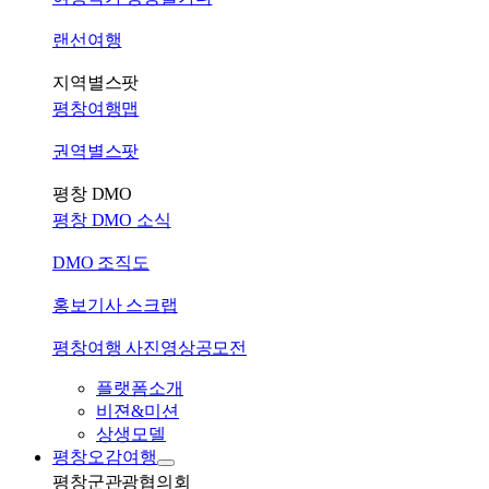
랜선여행
지역별스팟
평창여행맵
권역별스팟
평창 DMO
평창 DMO 소식
DMO 조직도
홍보기사 스크랩
평창여행 사진영상공모전
플랫폼소개
비젼&미션
상생모델
평창오감여행
평창군관광협의회