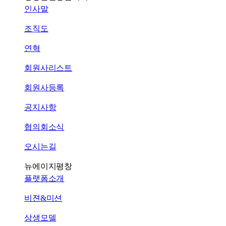
인사말
조직도
연혁
회원사리스트
회원사등록
공지사항
협의회소식
오시는길
뉴에이지평창
플랫폼소개
비젼&미션
상생모델