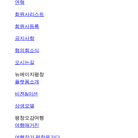
연혁
회원사리스트
회원사등록
공지사항
협의회소식
오시는길
뉴에이지평창
플랫폼소개
비젼&미션
상생모델
평창오감여행
여행매거진
여행작가 평창을가다