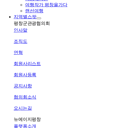
여행작가 평창을가다
랜선여행
지역별스팟
평창군관광협의회
인사말
조직도
연혁
회원사리스트
회원사등록
공지사항
협의회소식
오시는길
뉴에이지평창
플랫폼소개