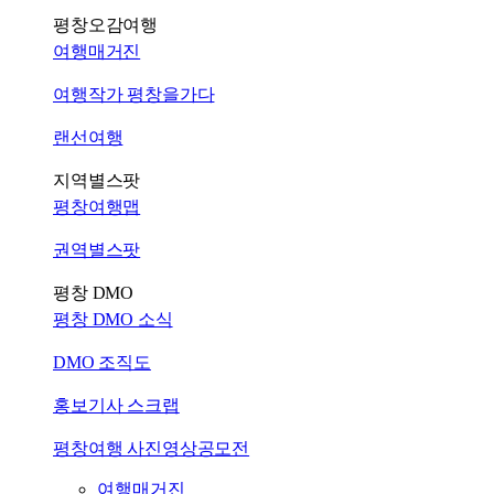
평창오감여행
여행매거진
여행작가 평창을가다
랜선여행
지역별스팟
평창여행맵
권역별스팟
평창 DMO
평창 DMO 소식
DMO 조직도
홍보기사 스크랩
평창여행 사진영상공모전
여행매거진