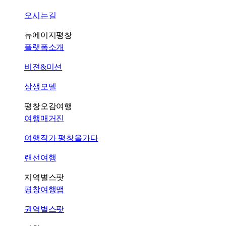
오시는길
뉴에이지평창
플랫폼소개
비젼&미션
상생모델
평창오감여행
여행매거진
여행작가 평창을가다
랜선여행
지역별스팟
평창여행맵
권역별스팟