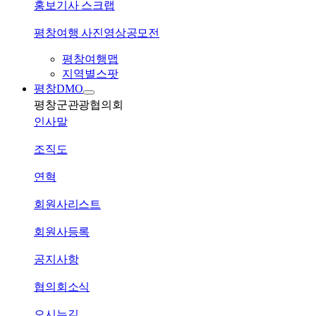
홍보기사 스크랩
평창여행 사진영상공모전
평창여행맵
지역별스팟
평창DMO
평창군관광협의회
인사말
조직도
연혁
회원사리스트
회원사등록
공지사항
협의회소식
오시는길