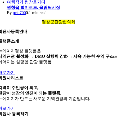
여행작가 평창을가다
평창읍 별미로드, 올림픽시장
By
pcta700
0.1 min read
평창군관광협의회
회원사등록안내
플랫폼소개
뉴에이지평창 플랫폼은
지역관광 활성화 →
DMO 실행력 강화 →
지속 가능한 수익 구조
이어지는 실행형 관광 플랫폼
바로가기
회원사리스트
지역이 주인공이 되고,
관광이 성장의 엔진이 되는 플랫폼.
뉴에이지가 만드는 새로운 지역관광의 기준입니다.
바로가기
회원사 등록하기