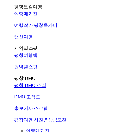
평창오감여행
여행매거진
여행작가 평창을가다
랜선여행
지역별스팟
평창여행맵
권역별스팟
평창 DMO
평창 DMO 소식
DMO 조직도
홍보기사 스크랩
평창여행 사진영상공모전
여행매거진