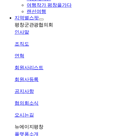
여행작가 평창을가다
랜선여행
지역별스팟
평창군관광협의회
인사말
조직도
연혁
회원사리스트
회원사등록
공지사항
협의회소식
오시는길
뉴에이지평창
플랫폼소개