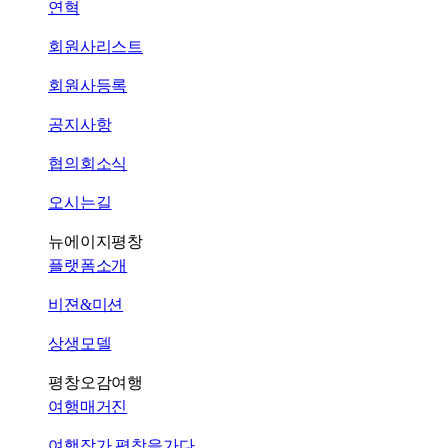
연혁
회원사리스트
회원사등록
공지사항
협의회소식
오시는길
뉴에이지평창
플랫폼소개
비젼&미션
상생모델
평창오감여행
여행매거진
여행작가 평창을가다