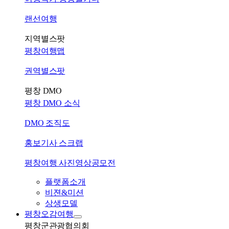
랜선여행
지역별스팟
평창여행맵
권역별스팟
평창 DMO
평창 DMO 소식
DMO 조직도
홍보기사 스크랩
평창여행 사진영상공모전
플랫폼소개
비젼&미션
상생모델
평창오감여행
평창군관광협의회