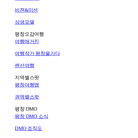
비젼&미션
상생모델
평창오감여행
여행매거진
여행작가 평창을가다
랜선여행
지역별스팟
평창여행맵
권역별스팟
평창 DMO
평창 DMO 소식
DMO 조직도