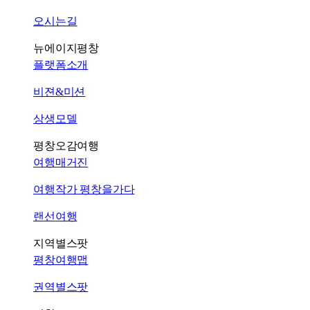
오시는길
뉴에이지평창
플랫폼소개
비젼&미션
상생모델
평창오감여행
여행매거진
여행작가 평창을가다
랜선여행
지역별스팟
평창여행맵
권역별스팟