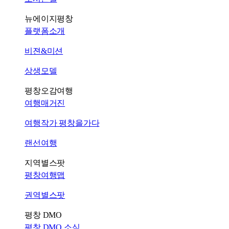
뉴에이지평창
플랫폼소개
비젼&미션
상생모델
평창오감여행
여행매거진
여행작가 평창을가다
랜선여행
지역별스팟
평창여행맵
권역별스팟
평창 DMO
평창 DMO 소식