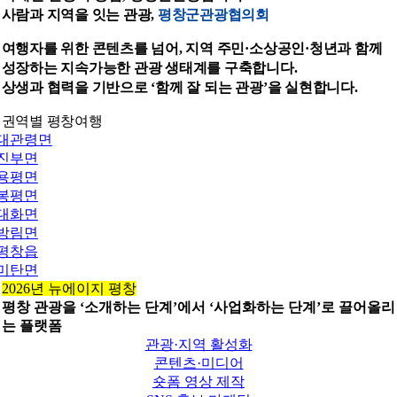
사람과 지역을 잇는 관광,
평창군관광협의회
여행자를 위한 콘텐츠를 넘어, 지역 주민·소상공인·청년과 함께
성장하는 지속가능한 관광 생태계를 구축합니다.
상생과 협력을 기반으로 ‘함께 잘 되는 관광’을 실현합니다.
권역별 평창여행
대관령면
진부면
용평면
봉평면
대화면
방림면
평창읍
미탄면
2026년 뉴에이지 평창
평창 관광을 ‘소개하는 단계’에서 ‘사업화하는 단계’로 끌어올리
는 플랫폼
관광·지역 활성화
콘텐츠·미디어
숏폼 영상 제작