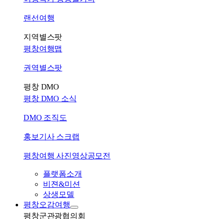
랜선여행
지역별스팟
평창여행맵
권역별스팟
평창 DMO
평창 DMO 소식
DMO 조직도
홍보기사 스크랩
평창여행 사진영상공모전
플랫폼소개
비젼&미션
상생모델
평창오감여행
평창군관광협의회