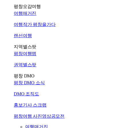
평창오감여행
여행매거진
여행작가 평창을가다
랜선여행
지역별스팟
평창여행맵
권역별스팟
평창 DMO
평창 DMO 소식
DMO 조직도
홍보기사 스크랩
평창여행 사진영상공모전
여행매거진