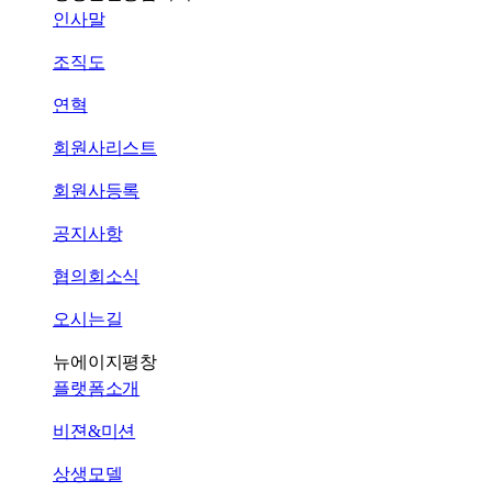
인사말
조직도
연혁
회원사리스트
회원사등록
공지사항
협의회소식
오시는길
뉴에이지평창
플랫폼소개
비젼&미션
상생모델