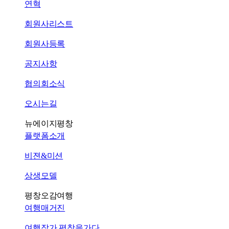
연혁
회원사리스트
회원사등록
공지사항
협의회소식
오시는길
뉴에이지평창
플랫폼소개
비젼&미션
상생모델
평창오감여행
여행매거진
여행작가 평창을가다