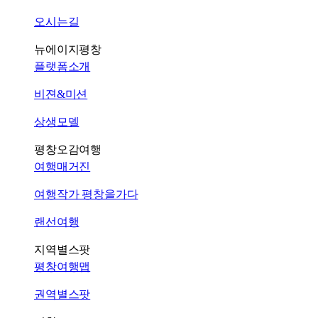
오시는길
뉴에이지평창
플랫폼소개
비젼&미션
상생모델
평창오감여행
여행매거진
여행작가 평창을가다
랜선여행
지역별스팟
평창여행맵
권역별스팟