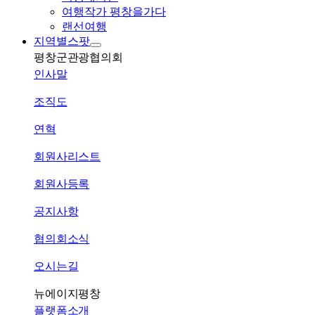
여행작가 평창을가다
랜선여행
지역별스팟
평창군관광협의회
인사말
조직도
연혁
회원사리스트
회원사등록
공지사항
협의회소식
오시는길
뉴에이지평창
플랫폼소개