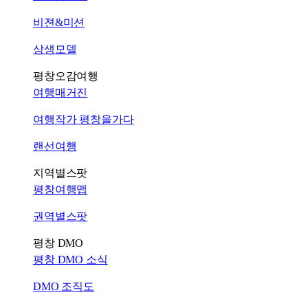
비젼&미션
상생모델
평창오감여행
여행매거진
여행작가 평창을가다
랜선여행
지역별스팟
평창여행맵
권역별스팟
평창 DMO
평창 DMO 소식
DMO 조직도