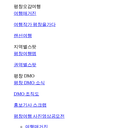
평창오감여행
여행매거진
여행작가 평창을가다
랜선여행
지역별스팟
평창여행맵
권역별스팟
평창 DMO
평창 DMO 소식
DMO 조직도
홍보기사 스크랩
평창여행 사진영상공모전
여행매거진