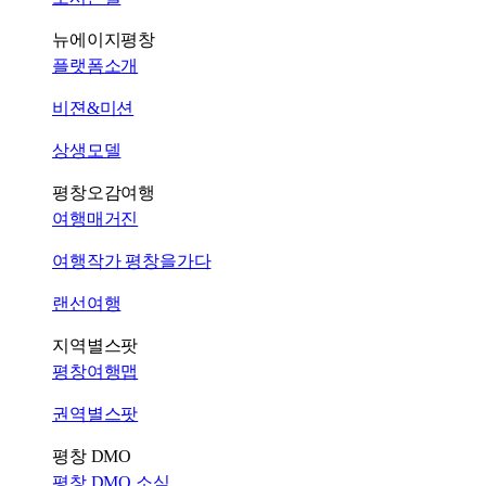
뉴에이지평창
플랫폼소개
비젼&미션
상생모델
평창오감여행
여행매거진
여행작가 평창을가다
랜선여행
지역별스팟
평창여행맵
권역별스팟
평창 DMO
평창 DMO 소식