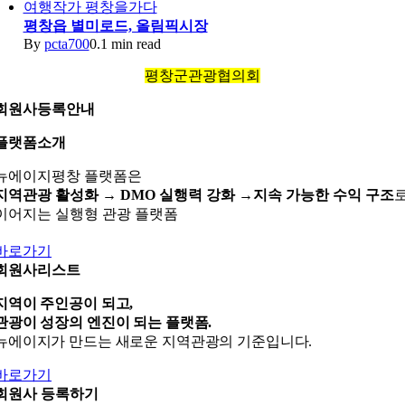
여행작가 평창을가다
평창읍 별미로드, 올림픽시장
By
pcta700
0.1 min read
평창군관광협의회
회원사등록안내
플랫폼소개
뉴에이지평창 플랫폼은
지역관광 활성화 →
DMO 실행력 강화 →
지속 가능한 수익 구조
이어지는 실행형 관광 플랫폼
바로가기
회원사리스트
지역이 주인공이 되고,
관광이 성장의 엔진이 되는 플랫폼.
뉴에이지가 만드는 새로운 지역관광의 기준입니다.
바로가기
회원사 등록하기