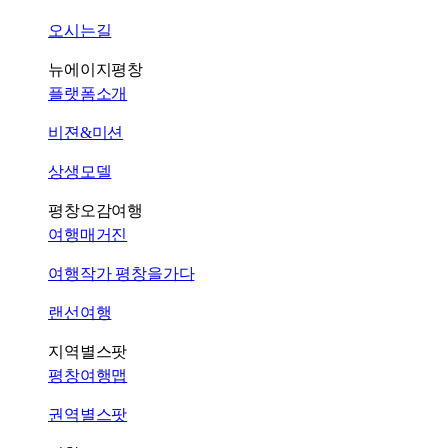
오시는길
뉴에이지평창
플랫폼소개
비젼&미션
상생모델
평창오감여행
여행매거진
여행작가 평창을가다
랜선여행
지역별스팟
평창여행맵
권역별스팟