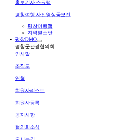
홍보기사 스크랩
평창여행 사진영상공모전
평창여행맵
지역별스팟
평창DMO
평창군관광협의회
인사말
조직도
연혁
회원사리스트
회원사등록
공지사항
협의회소식
오시는길