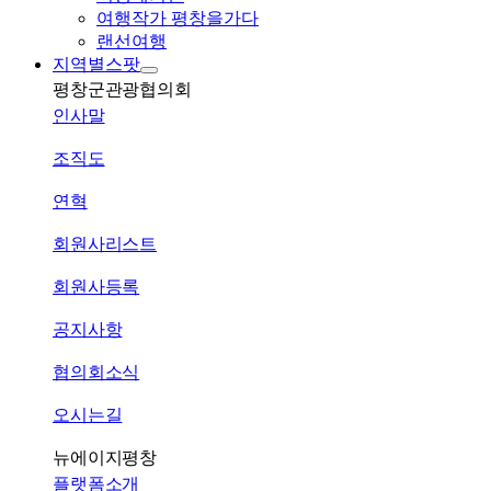
여행작가 평창을가다
랜선여행
지역별스팟
평창군관광협의회
인사말
조직도
연혁
회원사리스트
회원사등록
공지사항
협의회소식
오시는길
뉴에이지평창
플랫폼소개