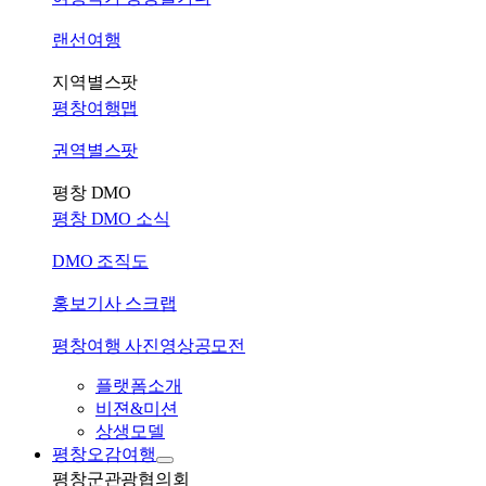
랜선여행
지역별스팟
평창여행맵
권역별스팟
평창 DMO
평창 DMO 소식
DMO 조직도
홍보기사 스크랩
평창여행 사진영상공모전
플랫폼소개
비젼&미션
상생모델
평창오감여행
평창군관광협의회