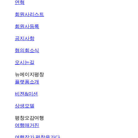
연혁
회원사리스트
회원사등록
공지사항
협의회소식
오시는길
뉴에이지평창
플랫폼소개
비젼&미션
상생모델
평창오감여행
여행매거진
여행작가 평창을가다