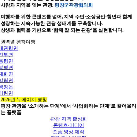
사람과 지역을 잇는 관광,
평창군관광협의회
여행자를 위한 콘텐츠를 넘어, 지역 주민·소상공인·청년과 함께
성장하는 지속가능한 관광 생태계를 구축합니다.
상생과 협력을 기반으로 ‘함께 잘 되는 관광’을 실현합니다.
권역별 평창여행
대관령면
진부면
용평면
봉평면
대화면
방림면
평창읍
미탄면
2026년 뉴에이지 평창
평창 관광을 ‘소개하는 단계’에서 ‘사업화하는 단계’로 끌어올리
는 플랫폼
관광·지역 활성화
콘텐츠·미디어
숏폼 영상 제작