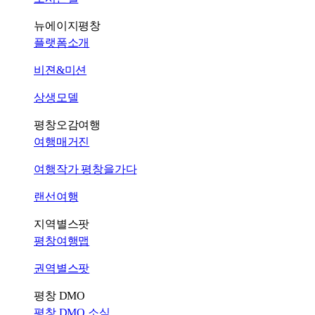
뉴에이지평창
플랫폼소개
비젼&미션
상생모델
평창오감여행
여행매거진
여행작가 평창을가다
랜선여행
지역별스팟
평창여행맵
권역별스팟
평창 DMO
평창 DMO 소식