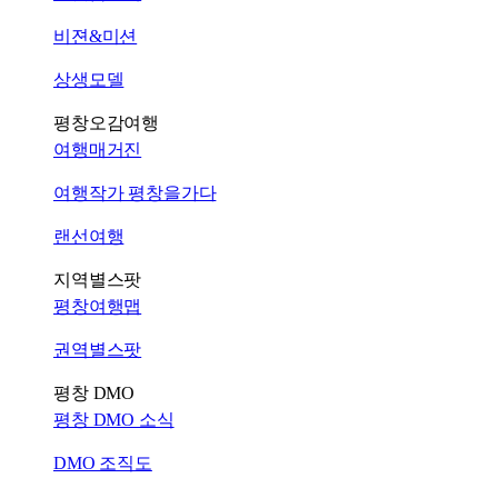
비젼&미션
상생모델
평창오감여행
여행매거진
여행작가 평창을가다
랜선여행
지역별스팟
평창여행맵
권역별스팟
평창 DMO
평창 DMO 소식
DMO 조직도