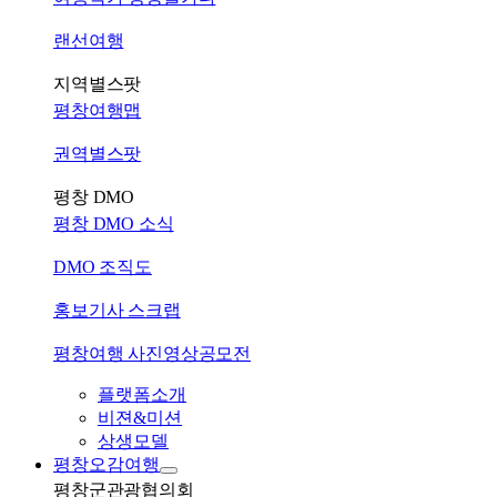
랜선여행
지역별스팟
평창여행맵
권역별스팟
평창 DMO
평창 DMO 소식
DMO 조직도
홍보기사 스크랩
평창여행 사진영상공모전
플랫폼소개
비젼&미션
상생모델
평창오감여행
평창군관광협의회