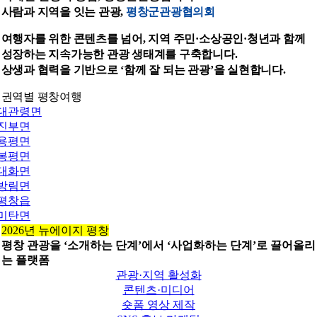
사람과 지역을 잇는 관광,
평창군관광협의회
여행자를 위한 콘텐츠를 넘어, 지역 주민·소상공인·청년과 함께
성장하는 지속가능한 관광 생태계를 구축합니다.
상생과 협력을 기반으로 ‘함께 잘 되는 관광’을 실현합니다.
권역별 평창여행
대관령면
진부면
용평면
봉평면
대화면
방림면
평창읍
미탄면
2026년 뉴에이지 평창
평창 관광을 ‘소개하는 단계’에서 ‘사업화하는 단계’로 끌어올리
는 플랫폼
관광·지역 활성화
콘텐츠·미디어
숏폼 영상 제작