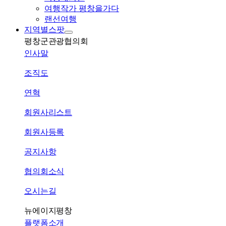
여행작가 평창을가다
랜선여행
지역별스팟
평창군관광협의회
인사말
조직도
연혁
회원사리스트
회원사등록
공지사항
협의회소식
오시는길
뉴에이지평창
플랫폼소개