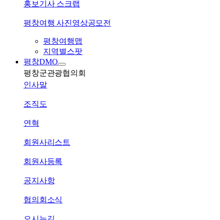
홍보기사 스크랩
평창여행 사진영상공모전
평창여행맵
지역별스팟
평창DMO
평창군관광협의회
인사말
조직도
연혁
회원사리스트
회원사등록
공지사항
협의회소식
오시는길