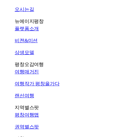
오시는길
뉴에이지평창
플랫폼소개
비젼&미션
상생모델
평창오감여행
여행매거진
여행작가 평창을가다
랜선여행
지역별스팟
평창여행맵
권역별스팟