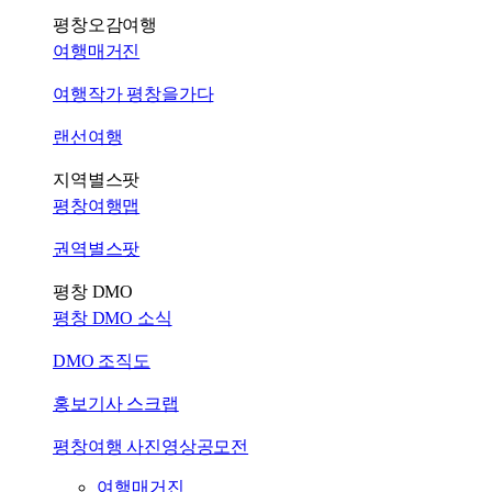
평창오감여행
여행매거진
여행작가 평창을가다
랜선여행
지역별스팟
평창여행맵
권역별스팟
평창 DMO
평창 DMO 소식
DMO 조직도
홍보기사 스크랩
평창여행 사진영상공모전
여행매거진