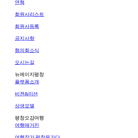
연혁
회원사리스트
회원사등록
공지사항
협의회소식
오시는길
뉴에이지평창
플랫폼소개
비젼&미션
상생모델
평창오감여행
여행매거진
여행작가 평창을가다