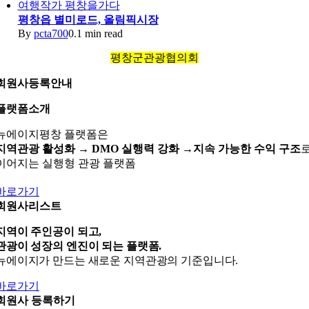
여행작가 평창을가다
평창읍 별미로드, 올림픽시장
By
pcta700
0.1 min read
평창군관광협의회
회원사등록안내
플랫폼소개
뉴에이지평창 플랫폼은
지역관광 활성화 →
DMO 실행력 강화 →
지속 가능한 수익 구조
이어지는 실행형 관광 플랫폼
바로가기
회원사리스트
지역이 주인공이 되고,
관광이 성장의 엔진이 되는 플랫폼.
뉴에이지가 만드는 새로운 지역관광의 기준입니다.
바로가기
회원사 등록하기