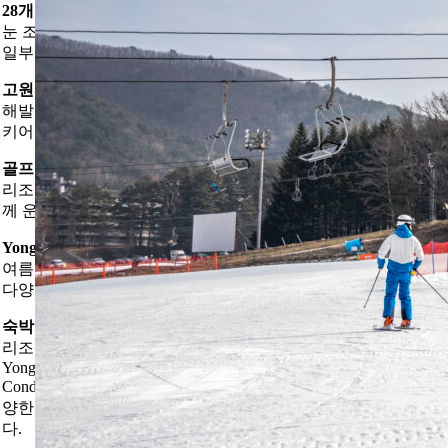
28개 이상의 슬로프 & 14기 리프트
눈 조건이 좋은 환경에서 스키·스노보드 동시 체험이 가능하며,
일부 슬로프는 국제 대회 규격을 충족합니다.
고원형 곤돌라 및 전망
해발 높은 발왕산 능선을 따라 이어진 코스와 곤돌라가 있어 스
키어 및 일반 관광객 모두 산 경치를 즐길 수 있습니다.
골프 & 레저 시설
리조트 내 골프 코스와 자연 풍경을 즐길 수 있는 레저 시설도 함
께 운영됩니다.
YongPyong Water park(워터파크) 포함
여름 시즌에는 대규모 워터파크인 피크아일랜드에서 물놀이와
다양한 엔터테인먼트도 즐길 수 있습니다.
숙박 옵션 다양
리조트 내에는 Mona YongPyong – Dragon Valley Hotel, Mona
YongPyong Tower Condominium, Mona YongPyong – Greenpia
Condominium, Mona YongPyong – YongPyong Condominium 등 다
양한 형태의 숙소가 있어 가족·단체·장기 여행객에게 적합합니
다.