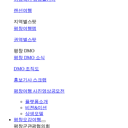
랜선여행
지역별스팟
평창여행맵
권역별스팟
평창 DMO
평창 DMO 소식
DMO 조직도
홍보기사 스크랩
평창여행 사진영상공모전
플랫폼소개
비젼&미션
상생모델
평창오감여행
평창군관광협의회