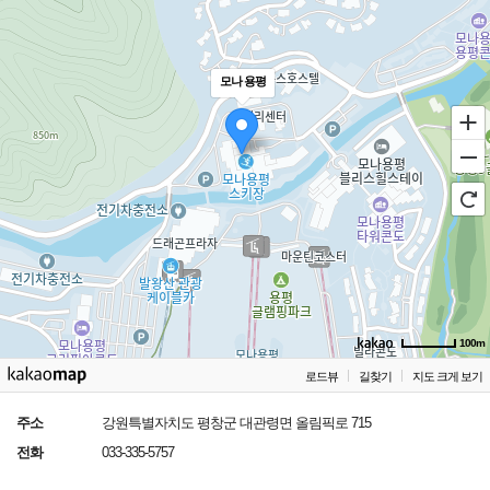
모나 용평
100m
로드뷰
길찾기
지도 크게 보기
주소
강원특별자치도 평창군 대관령면 올림픽로 715
전화
033-335-5757