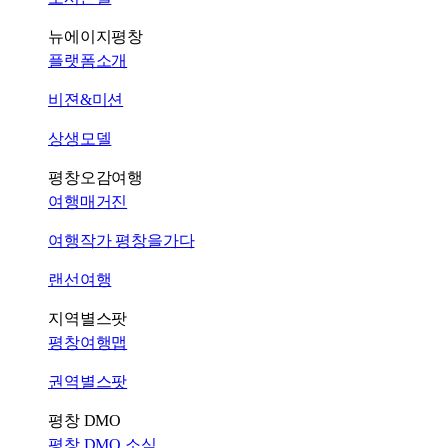
뉴에이지평창
플랫폼소개
비젼&미션
상생모델
평창오감여행
여행매거진
여행작가 평창을가다
랜선여행
지역별스팟
평창여행맵
권역별스팟
평창 DMO
평창 DMO 소식