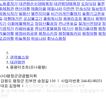
노동효작가
대관령순수양떼목장
대관령양떼목장
도암식당
돌문
화체험관
랜선여행
매화마을
메밀나라
미탄면
민속식당
밀브릿
박동식작가
발왕산
별천지마을
비긴어게인촬영지
솔향기고운숲
길
여행매거진
오삼불고기
올림픽시장
용평리조트
월정사
육백
지기
이화에월백하고
장암산활공장
전나무숲길
절개산전망대
정
기영작가
카페바셀로
켄싱턴호텔평창
태기산
평창가을여행
평창
겨울여행
평창바위공원
평창스키장
평창엘림커피
평창여행
평창
오감여행
하늘목장
허브나라
휘닉스평창
권역별스팟
대관령면
용평리조트(모나용평)
(사)평창군관광협의회
강원도 평창군 진부면 송정길 110 ㅣ 사업자번호 244-82-00251
대표 김영해 l
통신판매업 제 2021-강원평창-0108호
월~금 9:00 AM – 6:00 PM ㅣ
Tel: 033-333-5557 ㅣ 민원 담당자 이
지연