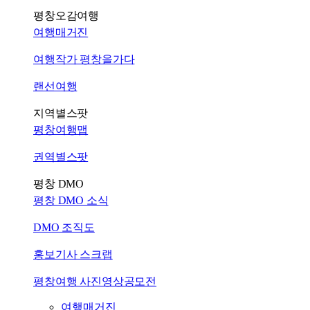
평창오감여행
여행매거진
여행작가 평창을가다
랜선여행
지역별스팟
평창여행맵
권역별스팟
평창 DMO
평창 DMO 소식
DMO 조직도
홍보기사 스크랩
평창여행 사진영상공모전
여행매거진