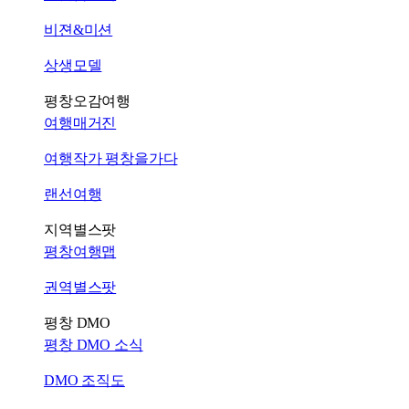
비젼&미션
상생모델
평창오감여행
여행매거진
여행작가 평창을가다
랜선여행
지역별스팟
평창여행맵
권역별스팟
평창 DMO
평창 DMO 소식
DMO 조직도