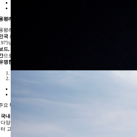
용평리조트/모나 용평
용평리조트/모나 용평은 강원도 평창군 대관령면에 위치한
대한
민국 최대 규모의 종합 리조트
입니다.
1975년 국내 최초 현대식 스키장으로 개장하여 지금은
스키·스노
보드, 골프, 워터파크, 숙박 등 사계절 여행이 가능한 관광 복합 공
간
으로 운영되고 있으며, 특히
겨울철 스키장으로 세계적으로도
유명한 리조트
입니다.
1
2
주요 특징
국내 최대 규모 스키 & 스노보드 리조트
다양한 난이도의 슬로프와 리프트 시설을 갖추고 있으며 초보부
터 고급자까지 즐길 수 있는 코스가 있습니다.