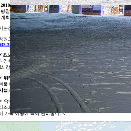
2018 평창 동계올림픽 경기 개최지 일부
평창 동계 올림픽 알파인 스키 기술 종목 등이 용평리조트에서
개최되며 국제적 스키 명소로 자리잡았습니다.
기본정보
강원도 평창군 대관령면 올림픽로 715
033-335-5757
✔
초보자부터 전문가까지 즐길 수 있는 코스
다양한 슬로프가 있어 스키·스노보드 모두 즐길 수 있으며 장비 
탈, 강습 서비스도 제공됩니다.
✔
워터파크 & 여름 액티비티
겨울 비시즌에는
워터파크, 마운틴 코스터, 집라인 등 여름 레저
시설
도 운영되므로 사계절 여행지로 좋습니다.
✔
숙박과 함께하는 여행 코스
리조트 내 숙박 시설을 이용하면 스키장 바로 앞에서 체류할 수 
어 가족 여행에 특히 편리합니다.