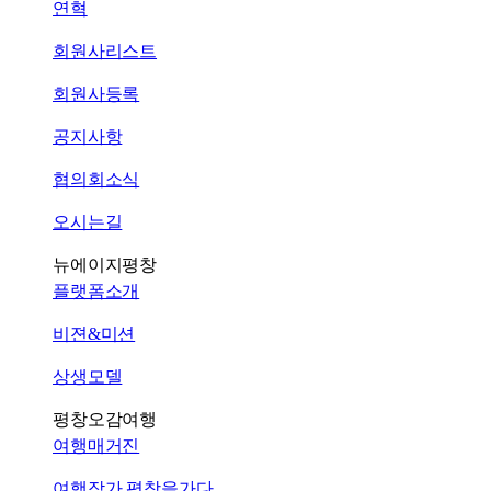
연혁
회원사리스트
회원사등록
공지사항
협의회소식
오시는길
뉴에이지평창
플랫폼소개
비젼&미션
상생모델
평창오감여행
여행매거진
여행작가 평창을가다