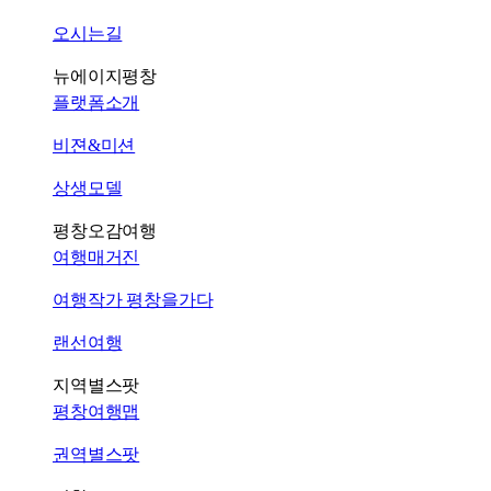
오시는길
뉴에이지평창
플랫폼소개
비젼&미션
상생모델
평창오감여행
여행매거진
여행작가 평창을가다
랜선여행
지역별스팟
평창여행맵
권역별스팟