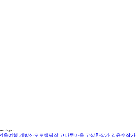
ost tags :
겨울여행
계방산오토캠핑장
고마루마을
고상환작가
김윤수작가