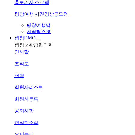
홍보기사 스크랩
평창여행 사진영상공모전
평창여행맵
지역별스팟
평창DMO
평창군관광협의회
인사말
조직도
연혁
회원사리스트
회원사등록
공지사항
협의회소식
오시는길