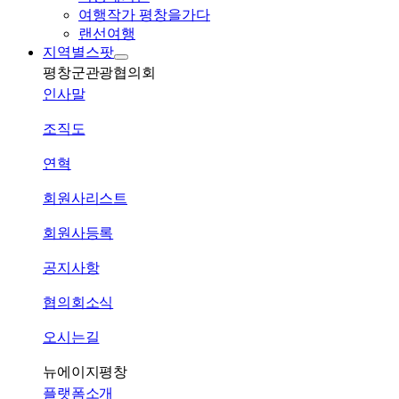
여행작가 평창을가다
랜선여행
지역별스팟
평창군관광협의회
인사말
조직도
연혁
회원사리스트
회원사등록
공지사항
협의회소식
오시는길
뉴에이지평창
플랫폼소개