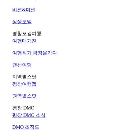
비젼&미션
상생모델
평창오감여행
여행매거진
여행작가 평창을가다
랜선여행
지역별스팟
평창여행맵
권역별스팟
평창 DMO
평창 DMO 소식
DMO 조직도