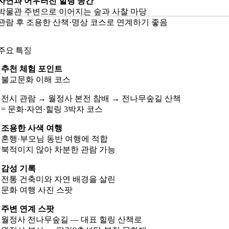
자연과 어우러진 힐링 공간
박물관 주변으로 이어지는 숲과 사찰 마당
관람 후 조용한 산책·명상 코스로 연계하기 좋음
주요 특징
추천 체험 포인트
불교문화 이해 코스
전시 관람 → 월정사 본전 참배 → 전나무숲길 산책
= 문화·자연·힐링 3박자 코스
조용한 사색 여행
혼행·부모님 동반 여행에 적합
북적이지 않아 차분한 관람 가능
감성 기록
전통 건축미와 자연 배경을 살린
문화 여행 사진 스팟
주변 연계 스팟
월정사 전나무숲길 — 대표 힐링 산책로