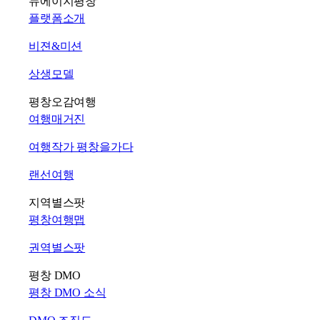
뉴에이지평창
플랫폼소개
비젼&미션
상생모델
평창오감여행
여행매거진
여행작가 평창을가다
랜선여행
지역별스팟
평창여행맵
권역별스팟
평창 DMO
평창 DMO 소식