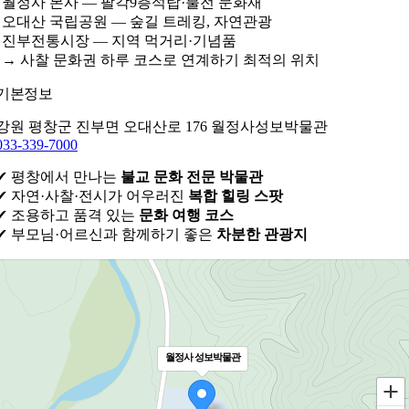
월정사 본사 — 팔각9층석탑·불전 문화재
오대산 국립공원 — 숲길 트레킹, 자연관광
진부전통시장 — 지역 먹거리·기념품
→ 사찰 문화권 하루 코스로 연계하기 최적의 위치
기본정보
강원 평창군 진부면 오대산로 176 월정사성보박물관
033-339-7000
✔ 평창에서 만나는
불교 문화 전문 박물관
✔ 자연·사찰·전시가 어우러진
복합 힐링 스팟
✔ 조용하고 품격 있는
문화 여행 코스
✔ 부모님·어르신과 함께하기 좋은
차분한 관광지
월정사 성보박물관