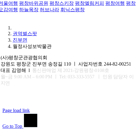
겨울여행
평창바위공원
평창스키장
평창엘림커피
평창여행
평창
오감여행
하늘목장
허브나라
휘닉스평창
권역별스팟
진부면
월정사성보박물관
(사)평창군관광협의회
강원도 평창군 진부면 송정길 110 ㅣ 사업자번호 244-82-00251
대표 김영해 l
통신판매업 제 2021-강원평창-0108호
월~금 9:00 AM – 6:00 PM ㅣ
Tel: 033-333-5557 ㅣ 민원 담당자 이
지연
Page load link
Go to Top