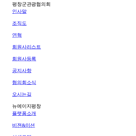
평창군관광협의회
인사말
조직도
연혁
회원사리스트
회원사등록
공지사항
협의회소식
오시는길
뉴에이지평창
플랫폼소개
비젼&미션