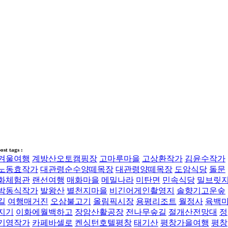
ost tags :
겨울여행
계방산오토캠핑장
고마루마을
고상환작가
김윤수작가
노동효작가
대관령순수양떼목장
대관령양떼목장
도암식당
돌문
화체험관
랜선여행
매화마을
메밀나라
미탄면
민속식당
밀브릿
박동식작가
발왕산
별천지마을
비긴어게인촬영지
솔향기고운숲
길
여행매거진
오삼불고기
올림픽시장
용평리조트
월정사
육백
지기
이화에월백하고
장암산활공장
전나무숲길
절개산전망대
정
기영작가
카페바셀로
켄싱턴호텔평창
태기산
평창가을여행
평창