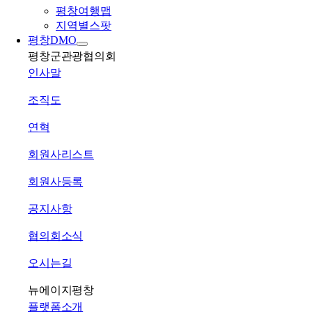
평창여행맵
지역별스팟
평창DMO
평창군관광협의회
인사말
조직도
연혁
회원사리스트
회원사등록
공지사항
협의회소식
오시는길
뉴에이지평창
플랫폼소개