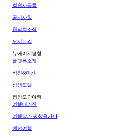
회원사등록
공지사항
협의회소식
오시는길
뉴에이지평창
플랫폼소개
비젼&미션
상생모델
평창오감여행
여행매거진
여행작가 평창을가다
랜선여행