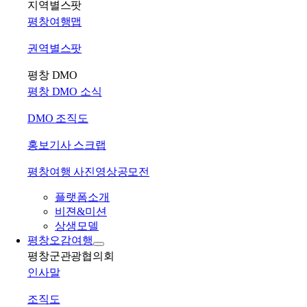
지역별스팟
평창여행맵
권역별스팟
평창 DMO
평창 DMO 소식
DMO 조직도
홍보기사 스크랩
평창여행 사진영상공모전
플랫폼소개
비젼&미션
상생모델
평창오감여행
평창군관광협의회
인사말
조직도