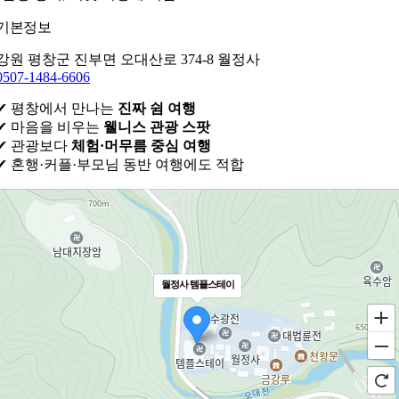
기본정보
강원 평창군 진부면 오대산로 374-8 월정사
0507-1484-6606
✔ 평창에서 만나는
진짜 쉼 여행
✔ 마음을 비우는
웰니스 관광 스팟
✔ 관광보다
체험·머무름 중심 여행
✔ 혼행·커플·부모님 동반 여행에도 적합
월정사 템플스테이