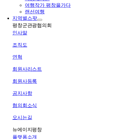
여행작가 평창을가다
랜선여행
지역별스팟
평창군관광협의회
인사말
조직도
연혁
회원사리스트
회원사등록
공지사항
협의회소식
오시는길
뉴에이지평창
플랫폼소개