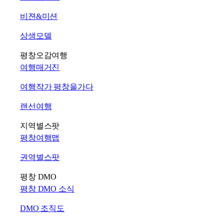
비젼&미션
상생모델
평창오감여행
여행매거진
여행작가 평창을가다
랜선여행
지역별스팟
평창여행맵
권역별스팟
평창 DMO
평창 DMO 소식
DMO 조직도