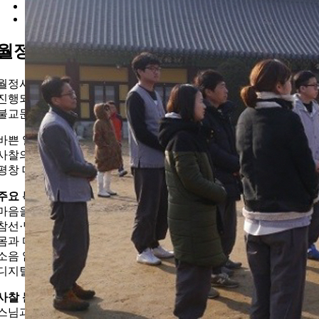
월정사 템플스테이
월정사 템플스테이는 평창 오대산 자락의 천년 고찰 월정사에서
진행되는
불교문화 체험형 힐링 프로그램입니다.
바쁜 일상에서 벗어나
사찰의 고요한 분위기 속에서 쉼·명상·나를 돌아보는 시간을 갖
평창 대표 웰니스 관광 스팟입니다.
주요 특징
마음을 쉬게 하는 힐링 프로그램
참선·명상·108배·걷기명상 등
몸과 마음을 정화하는 체험 중심 구성
소음 없는 환경에서
디지털 디톡스 여행 가능
사찰 문화 체험
스님과의 차담