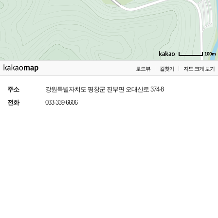
100m
로드뷰
길찾기
지도 크게 보기
주소
강원특별자치도 평창군 진부면 오대산로 374-8
전화
033-339-6606