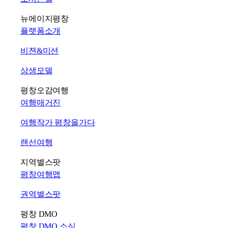
뉴에이지평창
플랫폼소개
비젼&미션
상생모델
평창오감여행
여행매거진
여행작가 평창을가다
랜선여행
지역별스팟
평창여행맵
권역별스팟
평창 DMO
평창 DMO 소식