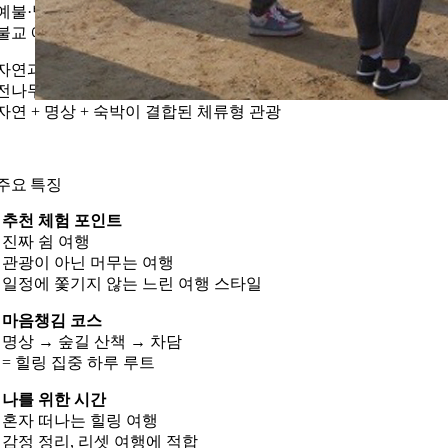
예불·발우공양 체험
불교 예절과 전통 수행 방식 이해
자연과 함께하는 머무름
전나무숲길과 오대산 숲이 어우러진 환경
자연 + 명상 + 숙박이 결합된 체류형 관광
주요 특징
추천 체험 포인트
진짜 쉼 여행
관광이 아닌 머무는 여행
일정에 쫓기지 않는 느린 여행 스타일
마음챙김 코스
명상 → 숲길 산책 → 차담
= 힐링 집중 하루 루트
나를 위한 시간
혼자 떠나는 힐링 여행
감정 정리, 리셋 여행에 적합