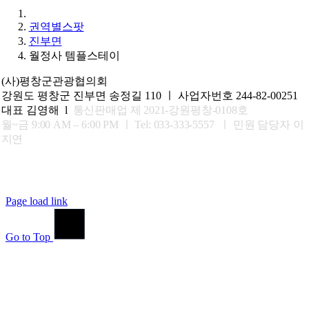
권역별스팟
진부면
월정사 템플스테이
(사)평창군관광협의회
강원도 평창군 진부면 송정길 110 ㅣ 사업자번호 244-82-00251
대표 김영해 l
통신판매업 제 2021-강원평창-0108호
월~금 9:00 AM – 6:00 PM ㅣ
Tel: 033-333-5557 ㅣ 민원 담당자 이
지연
Page load link
Go to Top