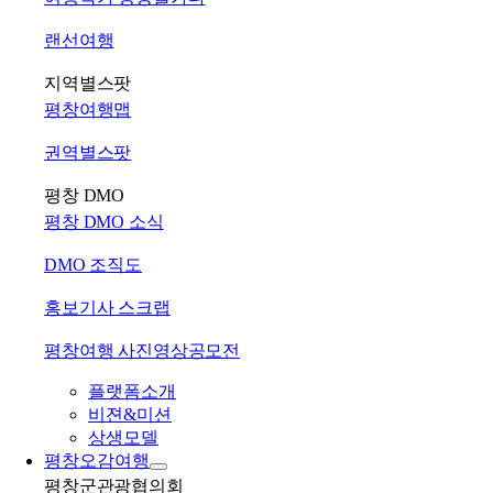
랜선여행
지역별스팟
평창여행맵
권역별스팟
평창 DMO
평창 DMO 소식
DMO 조직도
홍보기사 스크랩
평창여행 사진영상공모전
플랫폼소개
비젼&미션
상생모델
평창오감여행
평창군관광협의회