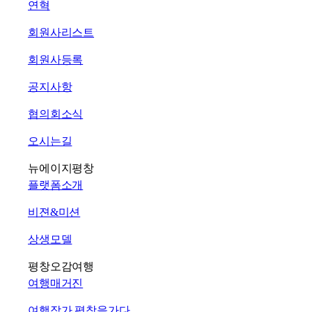
연혁
회원사리스트
회원사등록
공지사항
협의회소식
오시는길
뉴에이지평창
플랫폼소개
비젼&미션
상생모델
평창오감여행
여행매거진
여행작가 평창을가다