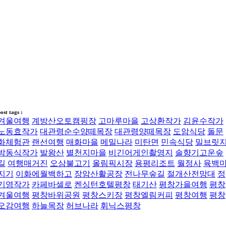
ost tags :
겨울여행
계방산오토캠핑장
고마루마을
고상환작가
김윤수작가
노동효작가
대관령순수양떼목장
대관령양떼목장
도암식당
돌문
화체험관
랜선여행
매화마을
메밀나라
미탄면
민속식당
밀브릿
박동식작가
발왕산
별천지마을
비긴어게인촬영지
솔향기고운숲
길
여행매거진
오삼불고기
올림픽시장
용평리조트
월정사
육백
지기
이화에월백하고
장암산활공장
전나무숲길
절개산전망대
정
기영작가
카페바셀로
켄싱턴호텔평창
태기산
평창가을여행
평창
겨울여행
평창바위공원
평창스키장
평창엘림커피
평창여행
평창
오감여행
하늘목장
허브나라
휘닉스평창