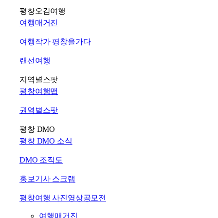
평창오감여행
여행매거진
여행작가 평창을가다
랜선여행
지역별스팟
평창여행맵
권역별스팟
평창 DMO
평창 DMO 소식
DMO 조직도
홍보기사 스크랩
평창여행 사진영상공모전
여행매거진