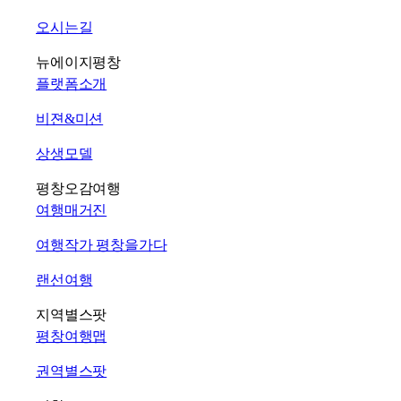
오시는길
뉴에이지평창
플랫폼소개
비젼&미션
상생모델
평창오감여행
여행매거진
여행작가 평창을가다
랜선여행
지역별스팟
평창여행맵
권역별스팟