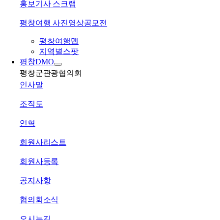
홍보기사 스크랩
평창여행 사진영상공모전
평창여행맵
지역별스팟
평창DMO
평창군관광협의회
인사말
조직도
연혁
회원사리스트
회원사등록
공지사항
협의회소식
오시는길