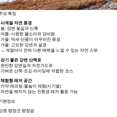
주요 특징
사계절 자연 풍경
봄: 강변 꽃길과 신록
여름: 시원한 물소리와 강바람
가을: 억새·단풍이 어우러진 풍경
겨울: 고요한 강변과 설경
→ 계절마다 전혀 다른 매력을 느낄 수 있는 자연 스팟
걷기 좋은 강변 산책로
완만한 강변길과 자전거도로
가벼운 산책·조깅·라이딩에 적합한 코스
체험형 레저 공간
카약·래프팅·물놀이 체험(시기별)
자연을 해치지 않는 친환경 레저 활동 가능
기본정보
강원 평창군 평창읍