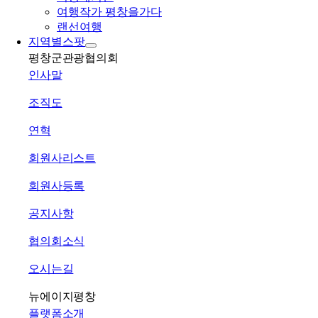
여행작가 평창을가다
랜선여행
지역별스팟
평창군관광협의회
인사말
조직도
연혁
회원사리스트
회원사등록
공지사항
협의회소식
오시는길
뉴에이지평창
플랫폼소개