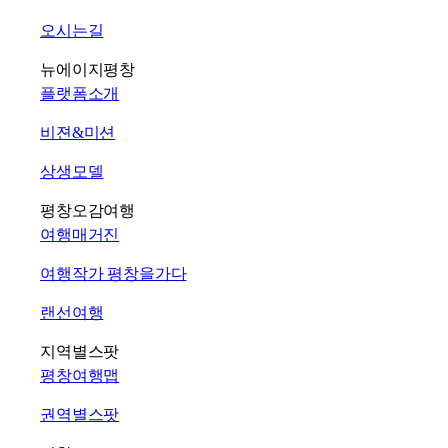
오시는길
뉴에이지평창
플랫폼소개
비젼&미션
상생모델
평창오감여행
여행매거진
여행작가 평창을가다
랜선여행
지역별스팟
평창여행맵
권역별스팟