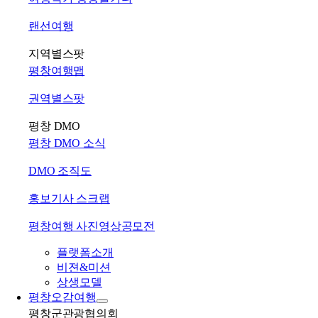
랜선여행
지역별스팟
평창여행맵
권역별스팟
평창 DMO
평창 DMO 소식
DMO 조직도
홍보기사 스크랩
평창여행 사진영상공모전
플랫폼소개
비젼&미션
상생모델
평창오감여행
평창군관광협의회