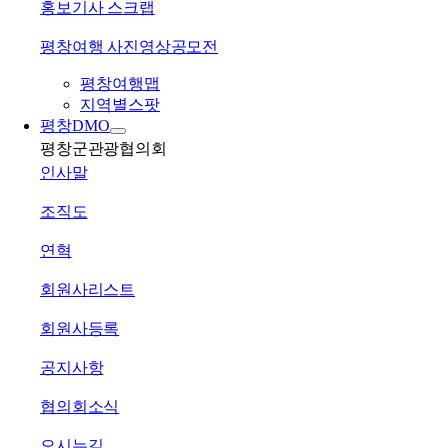
홍보기사 스크랩
평창여행 사진영상공모전
평창여행맵
지역별스팟
평창DMO
평창군관광협의회
인사말
조직도
연혁
회원사리스트
회원사등록
공지사항
협의회소식
오시는길