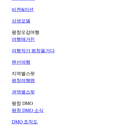
비젼&미션
상생모델
평창오감여행
여행매거진
여행작가 평창을가다
랜선여행
지역별스팟
평창여행맵
권역별스팟
평창 DMO
평창 DMO 소식
DMO 조직도