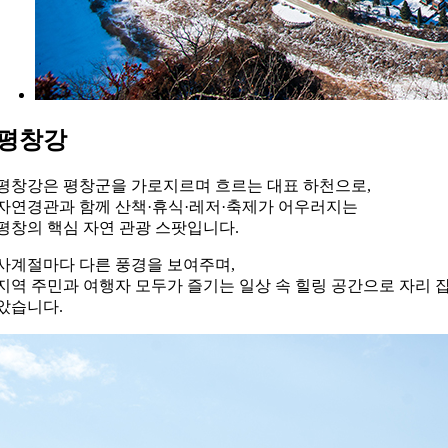
평창강
평창강은 평창군을 가로지르며 흐르는 대표 하천으로,
자연경관과 함께 산책·휴식·레저·축제가 어우러지는
평창의 핵심 자연 관광 스팟입니다.
사계절마다 다른 풍경을 보여주며,
지역 주민과 여행자 모두가 즐기는 일상 속 힐링 공간으로 자리 
았습니다.