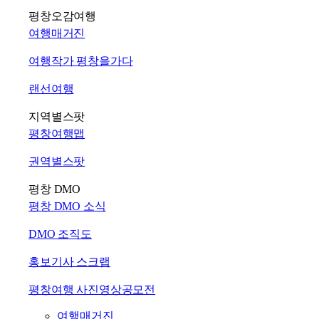
평창오감여행
여행매거진
여행작가 평창을가다
랜선여행
지역별스팟
평창여행맵
권역별스팟
평창 DMO
평창 DMO 소식
DMO 조직도
홍보기사 스크랩
평창여행 사진영상공모전
여행매거진