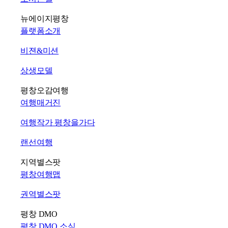
뉴에이지평창
플랫폼소개
비젼&미션
상생모델
평창오감여행
여행매거진
여행작가 평창을가다
랜선여행
지역별스팟
평창여행맵
권역별스팟
평창 DMO
평창 DMO 소식