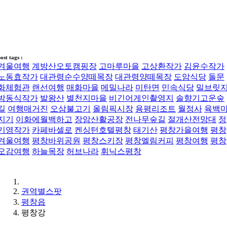
ost tags :
겨울여행
계방산오토캠핑장
고마루마을
고상환작가
김윤수작가
노동효작가
대관령순수양떼목장
대관령양떼목장
도암식당
돌문
화체험관
랜선여행
매화마을
메밀나라
미탄면
민속식당
밀브릿
박동식작가
발왕산
별천지마을
비긴어게인촬영지
솔향기고운숲
길
여행매거진
오삼불고기
올림픽시장
용평리조트
월정사
육백
지기
이화에월백하고
장암산활공장
전나무숲길
절개산전망대
정
기영작가
카페바셀로
켄싱턴호텔평창
태기산
평창가을여행
평창
겨울여행
평창바위공원
평창스키장
평창엘림커피
평창여행
평창
오감여행
하늘목장
허브나라
휘닉스평창
권역별스팟
평창읍
평창강