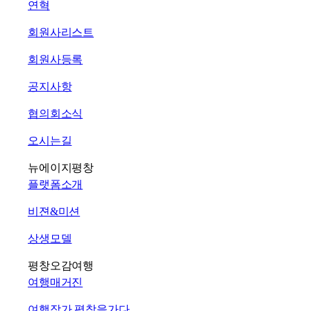
연혁
회원사리스트
회원사등록
공지사항
협의회소식
오시는길
뉴에이지평창
플랫폼소개
비젼&미션
상생모델
평창오감여행
여행매거진
여행작가 평창을가다