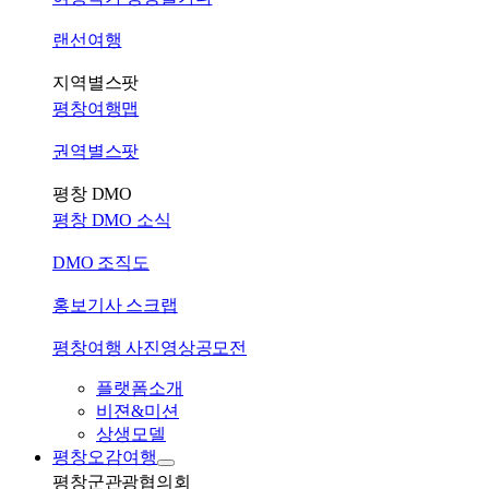
랜선여행
지역별스팟
평창여행맵
권역별스팟
평창 DMO
평창 DMO 소식
DMO 조직도
홍보기사 스크랩
평창여행 사진영상공모전
플랫폼소개
비젼&미션
상생모델
평창오감여행
평창군관광협의회