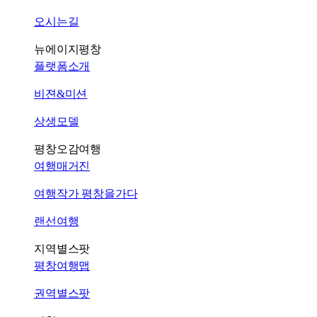
오시는길
뉴에이지평창
플랫폼소개
비젼&미션
상생모델
평창오감여행
여행매거진
여행작가 평창을가다
랜선여행
지역별스팟
평창여행맵
권역별스팟