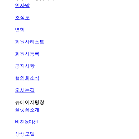
인사말
조직도
연혁
회원사리스트
회원사등록
공지사항
협의회소식
오시는길
뉴에이지평창
플랫폼소개
비젼&미션
상생모델