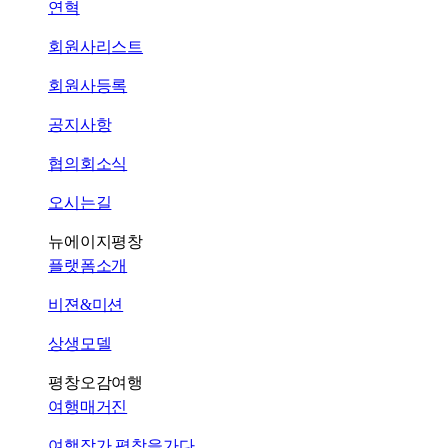
연혁
회원사리스트
회원사등록
공지사항
협의회소식
오시는길
뉴에이지평창
플랫폼소개
비젼&미션
상생모델
평창오감여행
여행매거진
여행작가 평창을가다