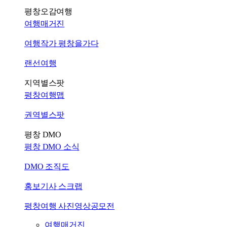
평창오감여행
여행매거진
여행작가 평창을가다
랜선여행
지역별스팟
평창여행맵
권역별스팟
평창 DMO
평창 DMO 소식
DMO 조직도
홍보기사 스크랩
평창여행 사진영상공모전
여행매거진