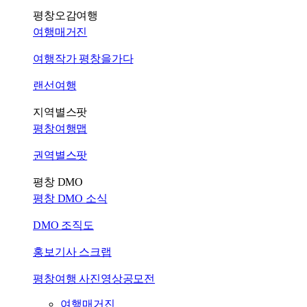
평창오감여행
여행매거진
여행작가 평창을가다
랜선여행
지역별스팟
평창여행맵
권역별스팟
평창 DMO
평창 DMO 소식
DMO 조직도
홍보기사 스크랩
평창여행 사진영상공모전
여행매거진