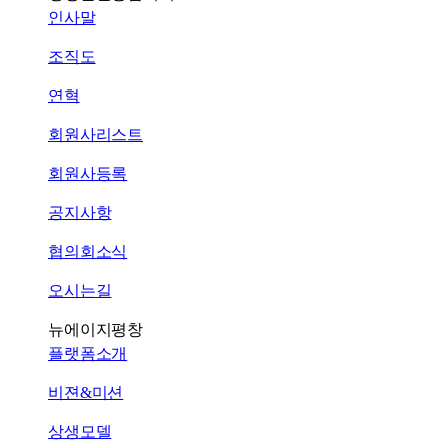
인사말
조직도
연혁
회원사리스트
회원사등록
공지사항
협의회소식
오시는길
뉴에이지평창
플랫폼소개
비젼&미션
상생모델