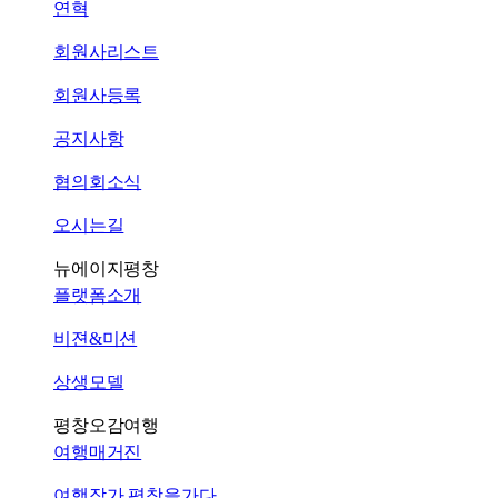
연혁
회원사리스트
회원사등록
공지사항
협의회소식
오시는길
뉴에이지평창
플랫폼소개
비젼&미션
상생모델
평창오감여행
여행매거진
여행작가 평창을가다