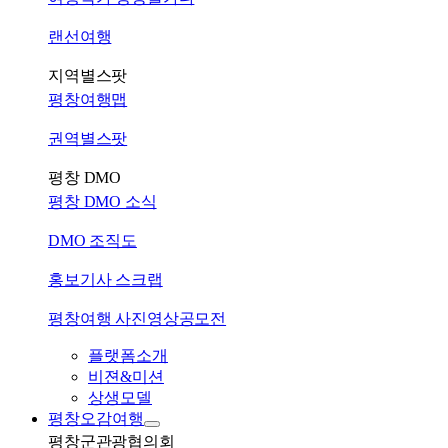
랜선여행
지역별스팟
평창여행맵
권역별스팟
평창 DMO
평창 DMO 소식
DMO 조직도
홍보기사 스크랩
평창여행 사진영상공모전
플랫폼소개
비젼&미션
상생모델
평창오감여행
평창군관광협의회