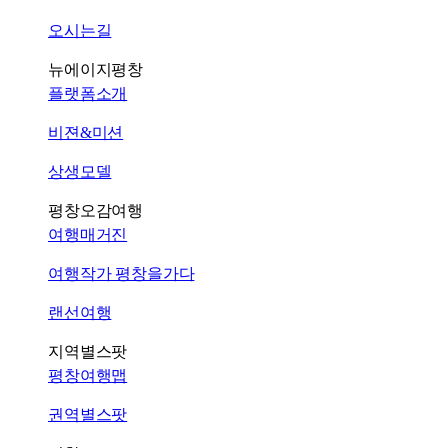
오시는길
뉴에이지평창
플랫폼소개
비젼&미션
상생모델
평창오감여행
여행매거진
여행작가 평창을가다
랜선여행
지역별스팟
평창여행맵
권역별스팟