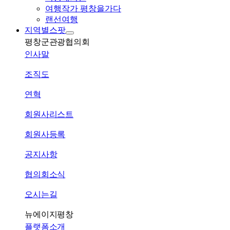
여행작가 평창을가다
랜선여행
지역별스팟
평창군관광협의회
인사말
조직도
연혁
회원사리스트
회원사등록
공지사항
협의회소식
오시는길
뉴에이지평창
플랫폼소개