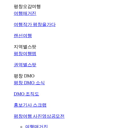
평창오감여행
여행매거진
여행작가 평창을가다
랜선여행
지역별스팟
평창여행맵
권역별스팟
평창 DMO
평창 DMO 소식
DMO 조직도
홍보기사 스크랩
평창여행 사진영상공모전
여행매거진