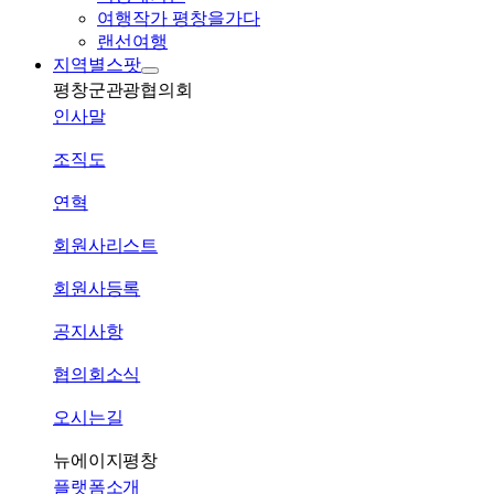
여행작가 평창을가다
랜선여행
지역별스팟
평창군관광협의회
인사말
조직도
연혁
회원사리스트
회원사등록
공지사항
협의회소식
오시는길
뉴에이지평창
플랫폼소개