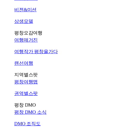
비젼&미션
상생모델
평창오감여행
여행매거진
여행작가 평창을가다
랜선여행
지역별스팟
평창여행맵
권역별스팟
평창 DMO
평창 DMO 소식
DMO 조직도