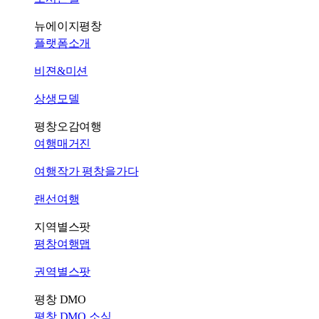
뉴에이지평창
플랫폼소개
비젼&미션
상생모델
평창오감여행
여행매거진
여행작가 평창을가다
랜선여행
지역별스팟
평창여행맵
권역별스팟
평창 DMO
평창 DMO 소식