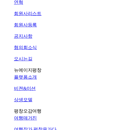
연혁
회원사리스트
회원사등록
공지사항
협의회소식
오시는길
뉴에이지평창
플랫폼소개
비젼&미션
상생모델
평창오감여행
여행매거진
여행작가 평창을가다