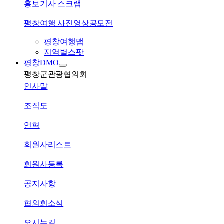
홍보기사 스크랩
평창여행 사진영상공모전
평창여행맵
지역별스팟
평창DMO
평창군관광협의회
인사말
조직도
연혁
회원사리스트
회원사등록
공지사항
협의회소식
오시는길