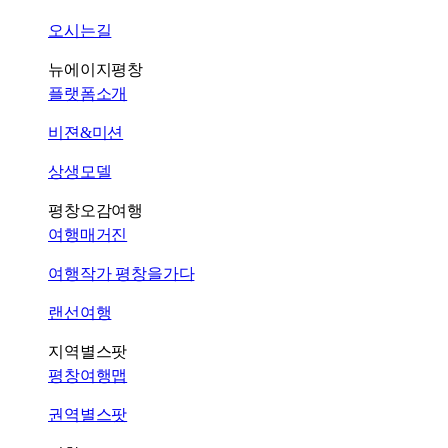
오시는길
뉴에이지평창
플랫폼소개
비젼&미션
상생모델
평창오감여행
여행매거진
여행작가 평창을가다
랜선여행
지역별스팟
평창여행맵
권역별스팟