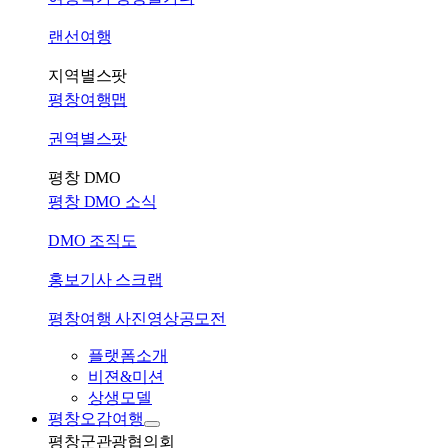
랜선여행
지역별스팟
평창여행맵
권역별스팟
평창 DMO
평창 DMO 소식
DMO 조직도
홍보기사 스크랩
평창여행 사진영상공모전
플랫폼소개
비젼&미션
상생모델
평창오감여행
평창군관광협의회