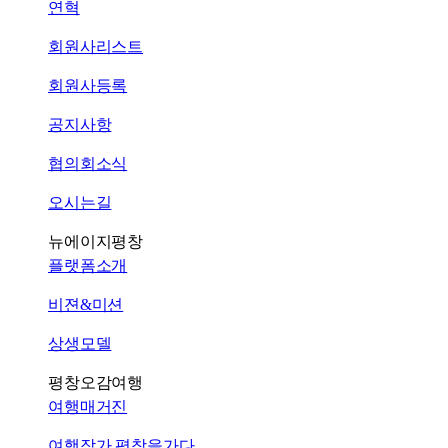
연혁
회원사리스트
회원사등록
공지사항
협의회소식
오시는길
뉴에이지평창
플랫폼소개
비젼&미션
상생모델
평창오감여행
여행매거진
여행작가 평창을가다