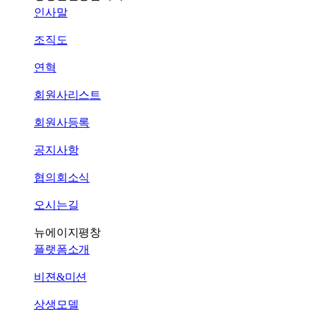
인사말
조직도
연혁
회원사리스트
회원사등록
공지사항
협의회소식
오시는길
뉴에이지평창
플랫폼소개
비젼&미션
상생모델