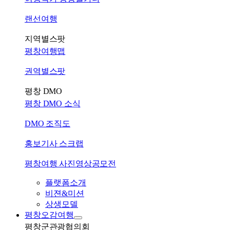
랜선여행
지역별스팟
평창여행맵
권역별스팟
평창 DMO
평창 DMO 소식
DMO 조직도
홍보기사 스크랩
평창여행 사진영상공모전
플랫폼소개
비젼&미션
상생모델
평창오감여행
평창군관광협의회