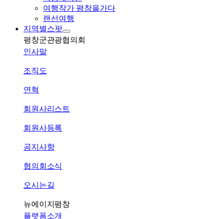
여행작가 평창을가다
랜선여행
지역별스팟
평창군관광협의회
인사말
조직도
연혁
회원사리스트
회원사등록
공지사항
협의회소식
오시는길
뉴에이지평창
플랫폼소개