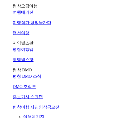
평창오감여행
여행매거진
여행작가 평창을가다
랜선여행
지역별스팟
평창여행맵
권역별스팟
평창 DMO
평창 DMO 소식
DMO 조직도
홍보기사 스크랩
평창여행 사진영상공모전
여행매거진