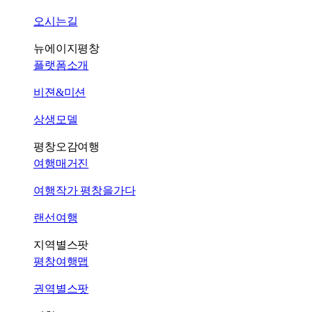
오시는길
뉴에이지평창
플랫폼소개
비젼&미션
상생모델
평창오감여행
여행매거진
여행작가 평창을가다
랜선여행
지역별스팟
평창여행맵
권역별스팟