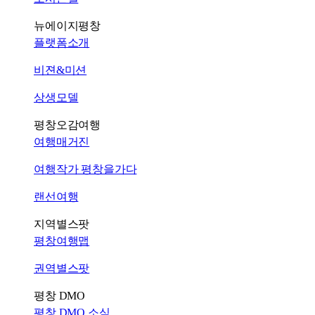
뉴에이지평창
플랫폼소개
비젼&미션
상생모델
평창오감여행
여행매거진
여행작가 평창을가다
랜선여행
지역별스팟
평창여행맵
권역별스팟
평창 DMO
평창 DMO 소식