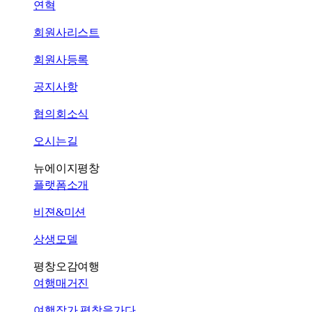
연혁
회원사리스트
회원사등록
공지사항
협의회소식
오시는길
뉴에이지평창
플랫폼소개
비젼&미션
상생모델
평창오감여행
여행매거진
여행작가 평창을가다