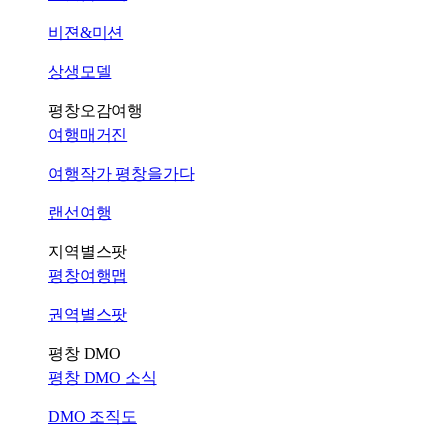
비젼&미션
상생모델
평창오감여행
여행매거진
여행작가 평창을가다
랜선여행
지역별스팟
평창여행맵
권역별스팟
평창 DMO
평창 DMO 소식
DMO 조직도