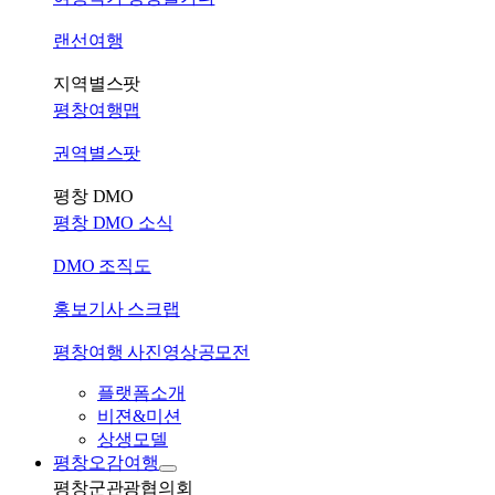
랜선여행
지역별스팟
평창여행맵
권역별스팟
평창 DMO
평창 DMO 소식
DMO 조직도
홍보기사 스크랩
평창여행 사진영상공모전
플랫폼소개
비젼&미션
상생모델
평창오감여행
평창군관광협의회