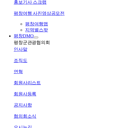
홍보기사 스크랩
평창여행 사진영상공모전
평창여행맵
지역별스팟
평창DMO
평창군관광협의회
인사말
조직도
연혁
회원사리스트
회원사등록
공지사항
협의회소식
오시는길