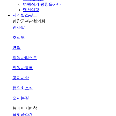
여행작가 평창을가다
랜선여행
지역별스팟
평창군관광협의회
인사말
조직도
연혁
회원사리스트
회원사등록
공지사항
협의회소식
오시는길
뉴에이지평창
플랫폼소개