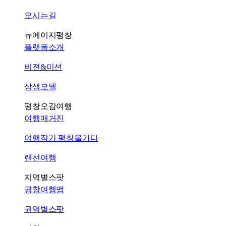
오시는길
뉴에이지평창
플랫폼소개
비젼&미션
상생모델
평창오감여행
여행매거진
여행작가 평창을가다
랜선여행
지역별스팟
평창여행맵
권역별스팟