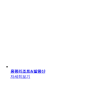
용평리조트&발왕산
자세히보기