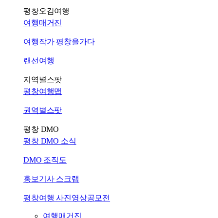
평창오감여행
여행매거진
여행작가 평창을가다
랜선여행
지역별스팟
평창여행맵
권역별스팟
평창 DMO
평창 DMO 소식
DMO 조직도
홍보기사 스크랩
평창여행 사진영상공모전
여행매거진