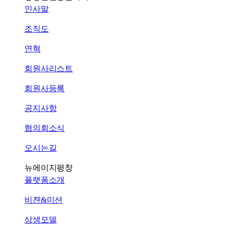
인사말
조직도
연혁
회원사리스트
회원사등록
공지사항
협의회소식
오시는길
뉴에이지평창
플랫폼소개
비젼&미션
상생모델