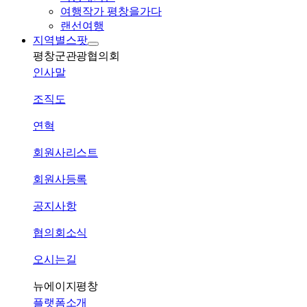
여행작가 평창을가다
랜선여행
지역별스팟
평창군관광협의회
인사말
조직도
연혁
회원사리스트
회원사등록
공지사항
협의회소식
오시는길
뉴에이지평창
플랫폼소개