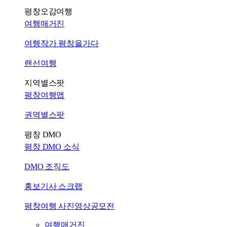
평창오감여행
여행매거진
여행작가 평창을가다
랜선여행
지역별스팟
평창여행맵
권역별스팟
평창 DMO
평창 DMO 소식
DMO 조직도
홍보기사 스크랩
평창여행 사진영상공모전
여행매거진