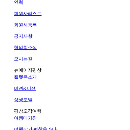
연혁
회원사리스트
회원사등록
공지사항
협의회소식
오시는길
뉴에이지평창
플랫폼소개
비젼&미션
상생모델
평창오감여행
여행매거진
여행작가 평창을가다