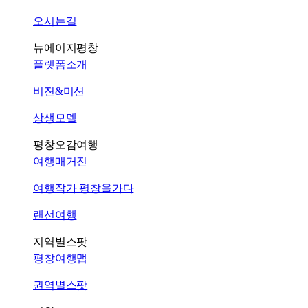
오시는길
뉴에이지평창
플랫폼소개
비젼&미션
상생모델
평창오감여행
여행매거진
여행작가 평창을가다
랜선여행
지역별스팟
평창여행맵
권역별스팟