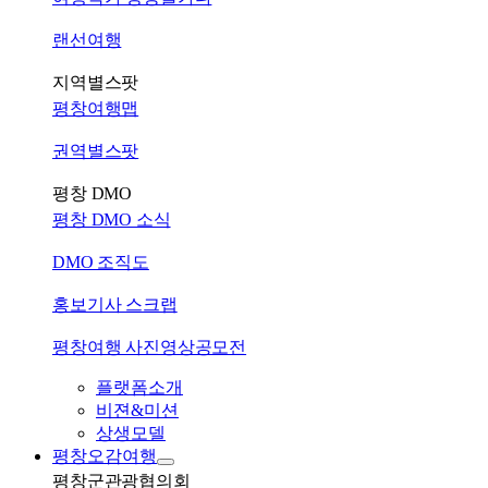
랜선여행
지역별스팟
평창여행맵
권역별스팟
평창 DMO
평창 DMO 소식
DMO 조직도
홍보기사 스크랩
평창여행 사진영상공모전
플랫폼소개
비젼&미션
상생모델
평창오감여행
평창군관광협의회