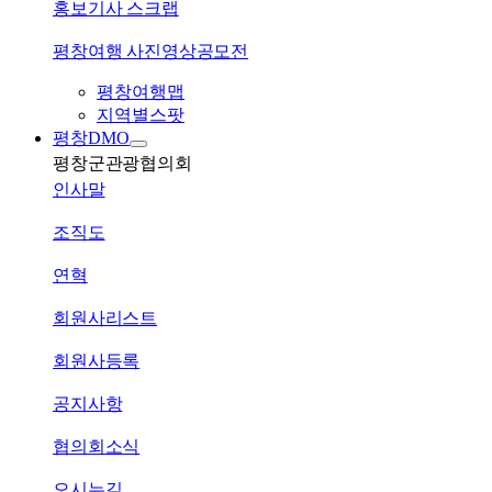
홍보기사 스크랩
평창여행 사진영상공모전
평창여행맵
지역별스팟
평창DMO
평창군관광협의회
인사말
조직도
연혁
회원사리스트
회원사등록
공지사항
협의회소식
오시는길