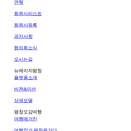
연혁
회원사리스트
회원사등록
공지사항
협의회소식
오시는길
뉴에이지평창
플랫폼소개
비젼&미션
상생모델
평창오감여행
여행매거진
여행작가 평창을가다