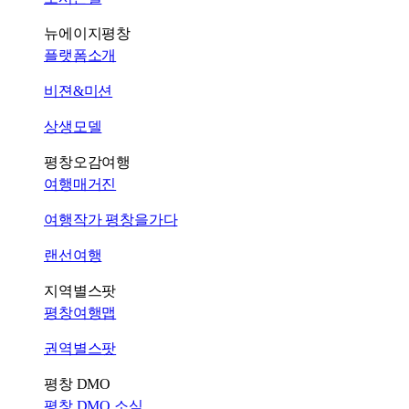
뉴에이지평창
플랫폼소개
비젼&미션
상생모델
평창오감여행
여행매거진
여행작가 평창을가다
랜선여행
지역별스팟
평창여행맵
권역별스팟
평창 DMO
평창 DMO 소식