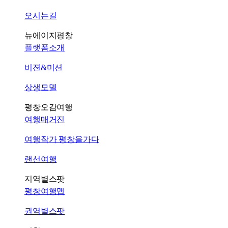
오시는길
뉴에이지평창
플랫폼소개
비젼&미션
상생모델
평창오감여행
여행매거진
여행작가 평창을가다
랜선여행
지역별스팟
평창여행맵
권역별스팟