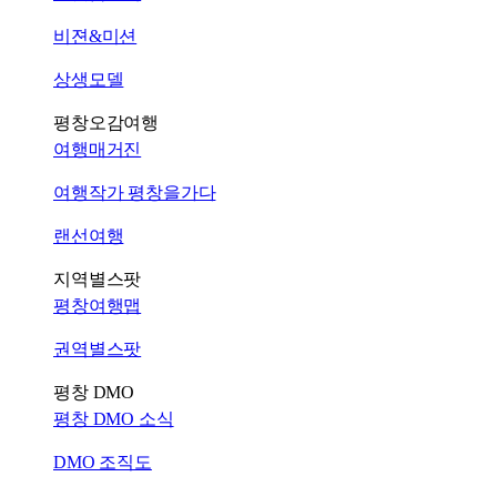
비젼&미션
상생모델
평창오감여행
여행매거진
여행작가 평창을가다
랜선여행
지역별스팟
평창여행맵
권역별스팟
평창 DMO
평창 DMO 소식
DMO 조직도