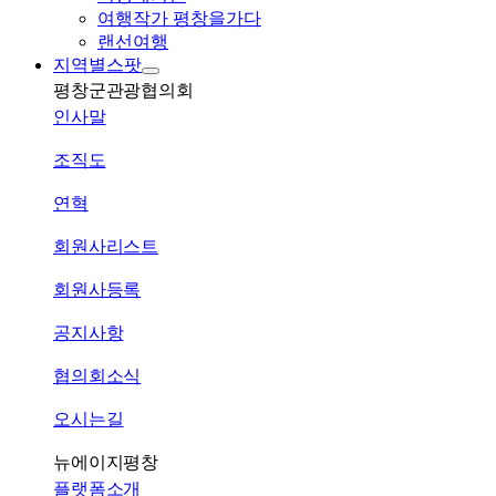
여행작가 평창을가다
랜선여행
지역별스팟
평창군관광협의회
인사말
조직도
연혁
회원사리스트
회원사등록
공지사항
협의회소식
오시는길
뉴에이지평창
플랫폼소개