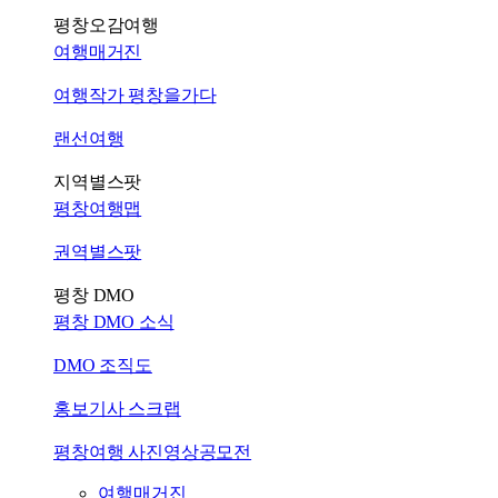
평창오감여행
여행매거진
여행작가 평창을가다
랜선여행
지역별스팟
평창여행맵
권역별스팟
평창 DMO
평창 DMO 소식
DMO 조직도
홍보기사 스크랩
평창여행 사진영상공모전
여행매거진