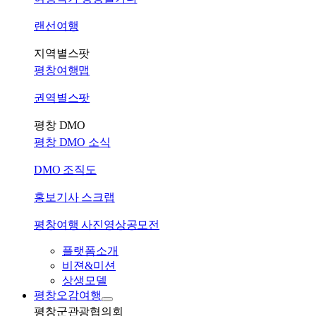
랜선여행
지역별스팟
평창여행맵
권역별스팟
평창 DMO
평창 DMO 소식
DMO 조직도
홍보기사 스크랩
평창여행 사진영상공모전
플랫폼소개
비젼&미션
상생모델
평창오감여행
평창군관광협의회