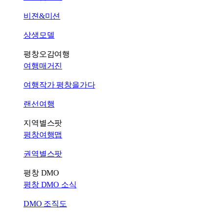
비젼&미션
상생모델
평창오감여행
여행매거진
여행작가 평창을가다
랜선여행
지역별스팟
평창여행맵
권역별스팟
평창 DMO
평창 DMO 소식
DMO 조직도