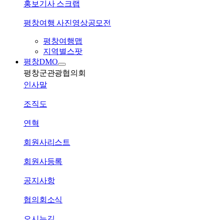
홍보기사 스크랩
평창여행 사진영상공모전
평창여행맵
지역별스팟
평창DMO
평창군관광협의회
인사말
조직도
연혁
회원사리스트
회원사등록
공지사항
협의회소식
오시는길