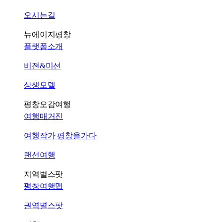
오시는길
뉴에이지평창
플랫폼소개
비젼&미션
상생모델
평창오감여행
여행매거진
여행작가 평창을가다
랜선여행
지역별스팟
평창여행맵
권역별스팟