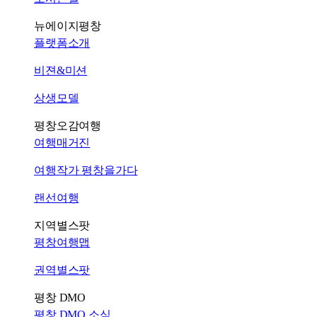
뉴에이지평창
플랫폼소개
비젼&미션
상생모델
평창오감여행
여행매거진
여행작가 평창을가다
랜선여행
지역별스팟
평창여행맵
권역별스팟
평창 DMO
평창 DMO 소식