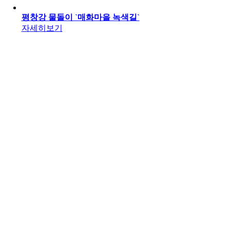
평창강 물돌이 `매화마을 녹색길`
자세히보기