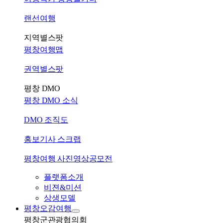
랜선여행
지역별스팟
평창여행맵
권역별스팟
평창 DMO
평창 DMO 소식
DMO 조직도
홍보기사 스크랩
평창여행 사진영상공모전
플랫폼소개
비젼&미션
상생모델
평창오감여행
평창군관광협의회