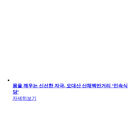
몸을 깨우는 신선한 자극, 오대산 산채백반거리 ‘민속식
당’
자세히보기