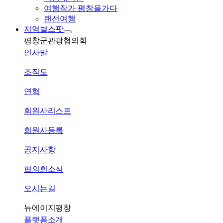
여행작가 평창을가다
랜선여행
지역별스팟
평창군관광협의회
인사말
조직도
연혁
회원사리스트
회원사등록
공지사항
협의회소식
오시는길
뉴에이지평창
플랫폼소개