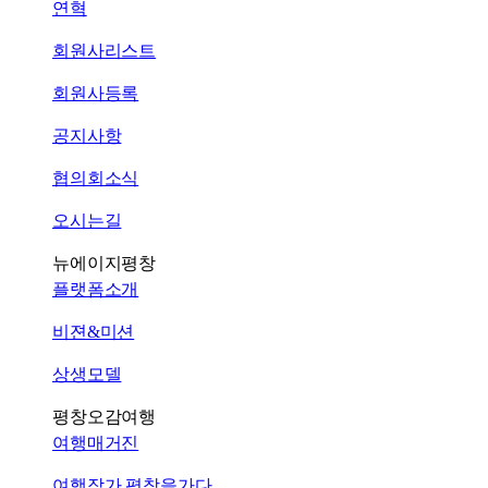
연혁
회원사리스트
회원사등록
공지사항
협의회소식
오시는길
뉴에이지평창
플랫폼소개
비젼&미션
상생모델
평창오감여행
여행매거진
여행작가 평창을가다