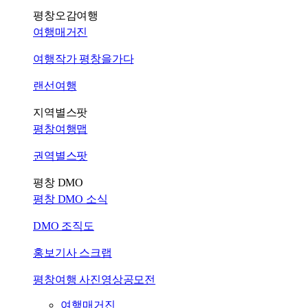
평창오감여행
여행매거진
여행작가 평창을가다
랜선여행
지역별스팟
평창여행맵
권역별스팟
평창 DMO
평창 DMO 소식
DMO 조직도
홍보기사 스크랩
평창여행 사진영상공모전
여행매거진