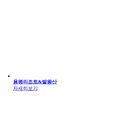
용평리조트&발왕산
자세히보기