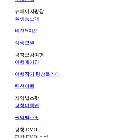
뉴에이지평창
플랫폼소개
비젼&미션
상생모델
평창오감여행
여행매거진
여행작가 평창을가다
랜선여행
지역별스팟
평창여행맵
권역별스팟
평창 DMO
평창 DMO 소식