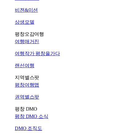
비젼&미션
상생모델
평창오감여행
여행매거진
여행작가 평창을가다
랜선여행
지역별스팟
평창여행맵
권역별스팟
평창 DMO
평창 DMO 소식
DMO 조직도