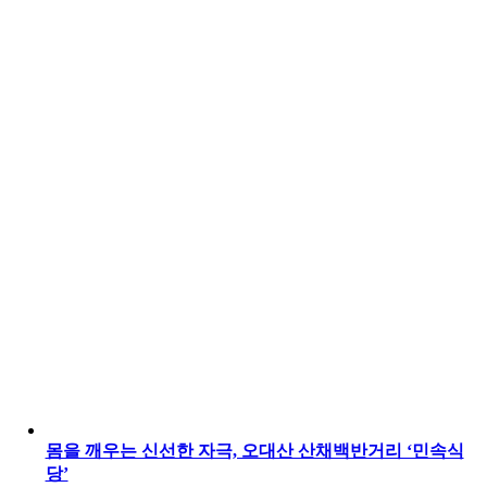
몸을 깨우는 신선한 자극, 오대산 산채백반거리 ‘민속식
당’