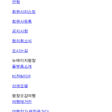
연혁
회원사리스트
회원사등록
공지사항
협의회소식
오시는길
뉴에이지평창
플랫폼소개
비젼&미션
상생모델
평창오감여행
여행매거진
여행작가 평창을가다