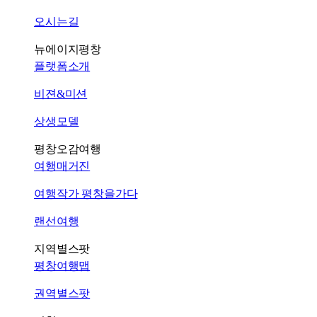
오시는길
뉴에이지평창
플랫폼소개
비젼&미션
상생모델
평창오감여행
여행매거진
여행작가 평창을가다
랜선여행
지역별스팟
평창여행맵
권역별스팟