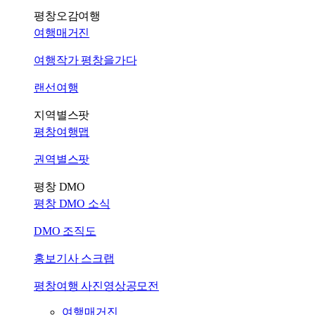
평창오감여행
여행매거진
여행작가 평창을가다
랜선여행
지역별스팟
평창여행맵
권역별스팟
평창 DMO
평창 DMO 소식
DMO 조직도
홍보기사 스크랩
평창여행 사진영상공모전
여행매거진