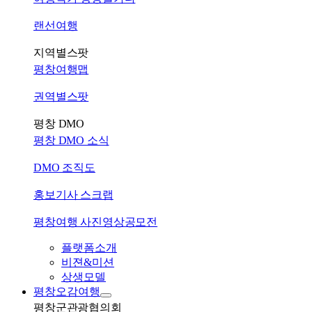
랜선여행
지역별스팟
평창여행맵
권역별스팟
평창 DMO
평창 DMO 소식
DMO 조직도
홍보기사 스크랩
평창여행 사진영상공모전
플랫폼소개
비젼&미션
상생모델
평창오감여행
평창군관광협의회