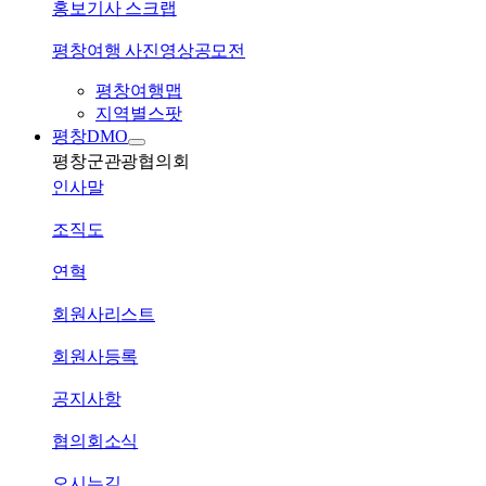
홍보기사 스크랩
평창여행 사진영상공모전
평창여행맵
지역별스팟
평창DMO
평창군관광협의회
인사말
조직도
연혁
회원사리스트
회원사등록
공지사항
협의회소식
오시는길