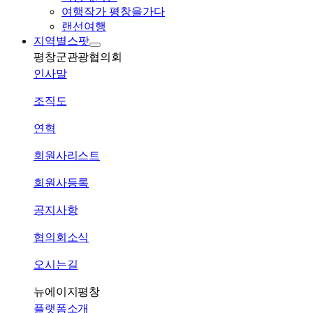
여행작가 평창을가다
랜선여행
지역별스팟
평창군관광협의회
인사말
조직도
연혁
회원사리스트
회원사등록
공지사항
협의회소식
오시는길
뉴에이지평창
플랫폼소개